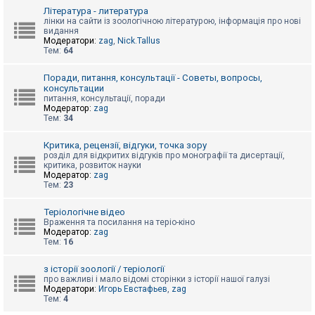
к
Література - литература
лінки на сайти із зоологічною літературою, інформація про нові
видання
Модератори:
zag
,
Nick.Tallus
Д
Тем:
64
о
п
о
Поради, питання, консультації - Советы, вопросы,
м
консультации
о
питання, консультації, поради
г
Модератор:
zag
а
Тем:
34
Критика, рецензії, відгуки, точка зору
розділ для відкритих відгуків про монографії та дисертації,
критика, розвиток науки
Модератор:
zag
Тем:
23
Теріологічне відео
Враження та посилання на теріо-кіно
Модератор:
zag
Тем:
16
з історії зоології / теріології
про важливі і мало відомі сторінки з історії нашої галузі
Модератори:
Игорь Евстафьев
,
zag
Тем:
4