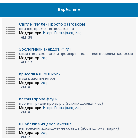
Вербальне
Світле і тепле - Просто разговоры
вітання, враження, побажання
Модератори:
Игорь Евстафьев
,
zag
Тем:
34
Зоологічний анекдот. Фіглі
свіжі і не дуже дотепи про звірят. поділіться веселим настроєм
Модератор:
zag
Тем:
17
приколи нашої школи
наші маленькі історії
Модератор:
zag
Тем:
4
поезія і проза фауни
поетичні рядки про звірів (та їхніх дослідників)
Модератори:
Игорь Евстафьев
,
zag
Тем:
4
шнобелівські дослідження
непересічні дослідження ссавців (або в цілому тварин)
Модератор:
zag
Тем:
7