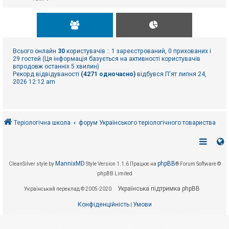
Всього онлайн
30
користувачів :: 1 зареєстрований, 0 прихованих і
29 гостей (Ця інформація базується на активності користувачів
впродовж останніх 5 хвилин)
Рекорд відвідуваності
(4271 одночасно)
відбувся П'ят липня 24,
2026 12:12 am
Теріологічна школа
форум Українського теріологічного товариства
MannixMD
phpBB
CleanSilver style by
Style Version 1.1.6
Працює на
® Forum Software ©
phpBB Limited
Українська підтримка phpBB
Український переклад © 2005-2020
Конфіденційність
Умови
|