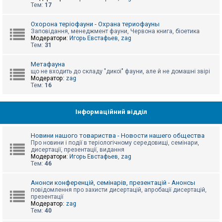
е
Тем:
17
з
в
і
Охорона теріофауни - Охрана териофауны
д
Заповідання, менеджмент фауни, Червона книга, біоетика
п
Модератори:
Игорь Евстафьев
,
zag
о
Тем:
31
в
і
д
Метафауна
е
що не входить до складу "дикої" фауни, але й не домашні звірі
й
Модератор:
zag
Тем:
16
А
к
Інформаційний відділ
т
и
в
Новини нашого товариства - Новости нашего общества
н
Про новини і події в теріологічному середовищі, семінари,
і
дисертації, презентації, видання
т
Модератори:
Игорь Евстафьев
,
zag
е
Тем:
46
м
и
Анонси конференцій, семінарів, презентацій - Анонсы
повідомлення про захисти дисертацій, апробації дисертацій,
презентації
П
Модератор:
zag
о
Тем:
40
ш
у