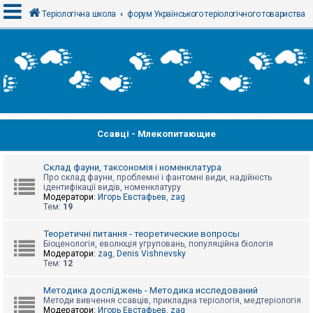
Теріологічна школа
форум Українського теріологічного товариства
В
х
і
д
Ссавці - Млекопитающие
Р
е
є
с
Склад фауни, таксономія і номенклатура
т
Про склад фауни, проблемні і фантомні види, надійність
р
ідентифікації видів, номенклатуру
а
Модератори:
Игорь Евстафьев
,
zag
ц
Тем:
19
і
я
Теоретичні питання - теоретические вопросы
Біоценологія, еволюція угруповань, популяційна біологія
Модератори:
zag
,
Denis Vishnevsky
Тем:
12
Т
е
м
Методика досліджень - Методика исследований
и
Методи вивчення ссавців, прикладна теріологія, медтеріологія
б
Модератори:
Игорь Евстафьев
,
zag