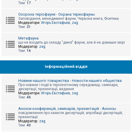
е
Тем:
17
з
в
і
Охорона теріофауни - Охрана териофауны
д
Заповідання, менеджмент фауни, Червона книга, біоетика
п
Модератори:
Игорь Евстафьев
,
zag
о
Тем:
31
в
і
д
Метафауна
е
що не входить до складу "дикої" фауни, але й не домашні звірі
й
Модератор:
zag
Тем:
16
А
к
Інформаційний відділ
т
и
в
Новини нашого товариства - Новости нашего общества
н
Про новини і події в теріологічному середовищі, семінари,
і
дисертації, презентації, видання
т
Модератори:
Игорь Евстафьев
,
zag
е
Тем:
46
м
и
Анонси конференцій, семінарів, презентацій - Анонсы
повідомлення про захисти дисертацій, апробації дисертацій,
презентації
П
Модератор:
zag
о
Тем:
40
ш
у