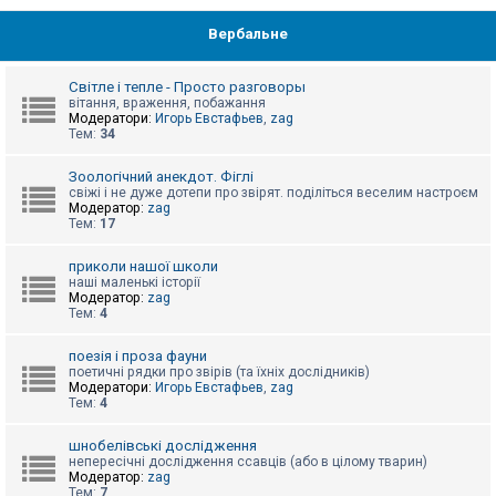
Вербальне
Світле і тепле - Просто разговоры
вітання, враження, побажання
Модератори:
Игорь Евстафьев
,
zag
Тем:
34
Зоологічний анекдот. Фіглі
свіжі і не дуже дотепи про звірят. поділіться веселим настроєм
Модератор:
zag
Тем:
17
приколи нашої школи
наші маленькі історії
Модератор:
zag
Тем:
4
поезія і проза фауни
поетичні рядки про звірів (та їхніх дослідників)
Модератори:
Игорь Евстафьев
,
zag
Тем:
4
шнобелівські дослідження
непересічні дослідження ссавців (або в цілому тварин)
Модератор:
zag
Тем:
7