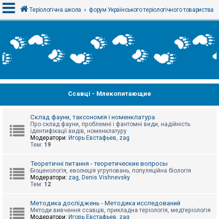
Теріологічна школа
форум Українського теріологічного товариства
В
х
і
д
Ссавці - Млекопитающие
Р
е
є
с
Склад фауни, таксономія і номенклатура
т
Про склад фауни, проблемні і фантомні види, надійність
р
ідентифікації видів, номенклатуру
а
Модератори:
Игорь Евстафьев
,
zag
ц
Тем:
19
і
я
Теоретичні питання - теоретические вопросы
Біоценологія, еволюція угруповань, популяційна біологія
Модератори:
zag
,
Denis Vishnevsky
Тем:
12
Т
е
м
Методика досліджень - Методика исследований
и
Методи вивчення ссавців, прикладна теріологія, медтеріологія
б
Модератори:
Игорь Евстафьев
,
zag