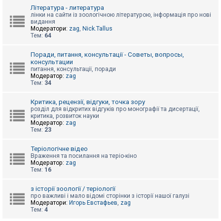
к
Література - литература
лінки на сайти із зоологічною літературою, інформація про нові
видання
Модератори:
zag
,
Nick.Tallus
Д
Тем:
64
о
п
о
Поради, питання, консультації - Советы, вопросы,
м
консультации
о
питання, консультації, поради
г
Модератор:
zag
а
Тем:
34
Критика, рецензії, відгуки, точка зору
розділ для відкритих відгуків про монографії та дисертації,
критика, розвиток науки
Модератор:
zag
Тем:
23
Теріологічне відео
Враження та посилання на теріо-кіно
Модератор:
zag
Тем:
16
з історії зоології / теріології
про важливі і мало відомі сторінки з історії нашої галузі
Модератори:
Игорь Евстафьев
,
zag
Тем:
4