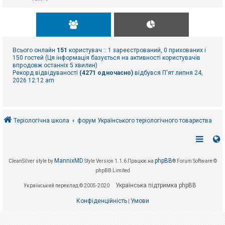
Всього онлайн
151
користувач :: 1 зареєстрований, 0 прихованих і
150 гостей (Ця інформація базується на активності користувачів
впродовж останніх 5 хвилин)
Рекорд відвідуваності
(4271 одночасно)
відбувся П'ят липня 24,
2026 12:12 am
Теріологічна школа
форум Українського теріологічного товариства
MannixMD
phpBB
CleanSilver style by
Style Version 1.1.6
Працює на
® Forum Software ©
phpBB Limited
Українська підтримка phpBB
Український переклад © 2005-2020
Конфіденційність
Умови
|