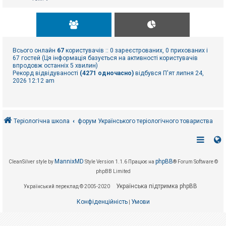
Всього онлайн
67
користувачів :: 0 зареєстрованих, 0 прихованих і
67 гостей (Ця інформація базується на активності користувачів
впродовж останніх 5 хвилин)
Рекорд відвідуваності
(4271 одночасно)
відбувся П'ят липня 24,
2026 12:12 am
Теріологічна школа
форум Українського теріологічного товариства
MannixMD
phpBB
CleanSilver style by
Style Version 1.1.6
Працює на
® Forum Software ©
phpBB Limited
Українська підтримка phpBB
Український переклад © 2005-2020
Конфіденційність
Умови
|