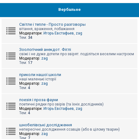
Вербальне
Світле і тепле - Просто разговоры
вітання, враження, побажання
Модератори:
Игорь Евстафьев
,
zag
Тем:
34
Зоологічний анекдот. Фіглі
свіжі і не дуже дотепи про звірят. поділіться веселим настроєм
Модератор:
zag
Тем:
17
приколи нашої школи
наші маленькі історії
Модератор:
zag
Тем:
4
поезія і проза фауни
поетичні рядки про звірів (та їхніх дослідників)
Модератори:
Игорь Евстафьев
,
zag
Тем:
4
шнобелівські дослідження
непересічні дослідження ссавців (або в цілому тварин)
Модератор:
zag
Тем:
7