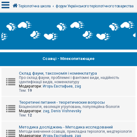
Теріологічна школа
форум Українського теріологічного товариства
В
х
і
д
Ссавці - Млекопитающие
Р
е
є
с
Склад фауни, таксономія і номенклатура
т
Про склад фауни, проблемні і фантомні види, надійність
р
ідентифікації видів, номенклатуру
а
Модератори:
Игорь Евстафьев
,
zag
ц
Тем:
19
і
я
Теоретичні питання - теоретические вопросы
Біоценологія, еволюція угруповань, популяційна біологія
Модератори:
zag
,
Denis Vishnevsky
Тем:
12
Т
е
м
Методика досліджень - Методика исследований
и
Методи вивчення ссавців, прикладна теріологія, медтеріологія
б
Модератори:
Игорь Евстафьев
,
zag