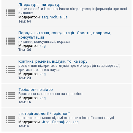
к
Література - литература
лінки на сайти із зоологічною літературою, інформація про нові
видання
Модератори:
zag
,
Nick.Tallus
Д
Тем:
64
о
п
о
Поради, питання, консультації - Советы, вопросы,
м
консультации
о
питання, консультації, поради
г
Модератор:
zag
а
Тем:
34
Критика, рецензії, відгуки, точка зору
розділ для відкритих відгуків про монографії та дисертації,
критика, розвиток науки
Модератор:
zag
Тем:
23
Теріологічне відео
Враження та посилання на теріо-кіно
Модератор:
zag
Тем:
16
з історії зоології / теріології
про важливі і мало відомі сторінки з історії нашої галузі
Модератори:
Игорь Евстафьев
,
zag
Тем:
4