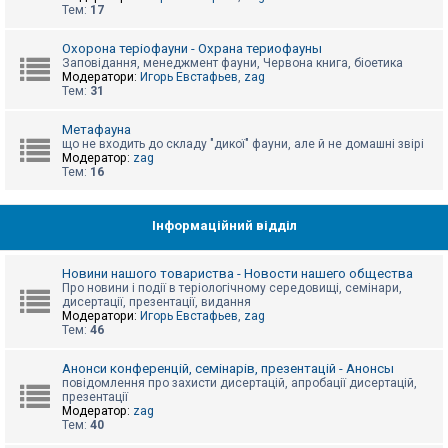
е
Тем:
17
з
в
і
Охорона теріофауни - Охрана териофауны
д
Заповідання, менеджмент фауни, Червона книга, біоетика
п
Модератори:
Игорь Евстафьев
,
zag
о
Тем:
31
в
і
д
Метафауна
е
що не входить до складу "дикої" фауни, але й не домашні звірі
й
Модератор:
zag
Тем:
16
А
к
Інформаційний відділ
т
и
в
Новини нашого товариства - Новости нашего общества
н
Про новини і події в теріологічному середовищі, семінари,
і
дисертації, презентації, видання
т
Модератори:
Игорь Евстафьев
,
zag
е
Тем:
46
м
и
Анонси конференцій, семінарів, презентацій - Анонсы
повідомлення про захисти дисертацій, апробації дисертацій,
презентації
П
Модератор:
zag
о
Тем:
40
ш
у