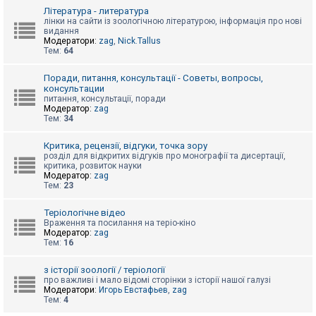
к
Література - литература
лінки на сайти із зоологічною літературою, інформація про нові
видання
Модератори:
zag
,
Nick.Tallus
Д
Тем:
64
о
п
о
Поради, питання, консультації - Советы, вопросы,
м
консультации
о
питання, консультації, поради
г
Модератор:
zag
а
Тем:
34
Критика, рецензії, відгуки, точка зору
розділ для відкритих відгуків про монографії та дисертації,
критика, розвиток науки
Модератор:
zag
Тем:
23
Теріологічне відео
Враження та посилання на теріо-кіно
Модератор:
zag
Тем:
16
з історії зоології / теріології
про важливі і мало відомі сторінки з історії нашої галузі
Модератори:
Игорь Евстафьев
,
zag
Тем:
4