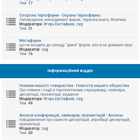
е
Тем:
17
з
в
і
Охорона теріофауни - Охрана териофауны
д
Заповідання, менеджмент фауни, Червона книга, біоетика
п
Модератори:
Игорь Евстафьев
,
zag
о
Тем:
31
в
і
д
Метафауна
е
що не входить до складу "дикої" фауни, але й не домашні звірі
й
Модератор:
zag
Тем:
16
А
к
Інформаційний відділ
т
и
в
Новини нашого товариства - Новости нашего общества
н
Про новини і події в теріологічному середовищі, семінари,
і
дисертації, презентації, видання
т
Модератори:
Игорь Евстафьев
,
zag
е
Тем:
46
м
и
Анонси конференцій, семінарів, презентацій - Анонсы
повідомлення про захисти дисертацій, апробації дисертацій,
презентації
П
Модератор:
zag
о
Тем:
40
ш
у