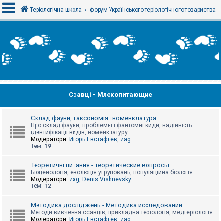
Теріологічна школа
форум Українського теріологічного товариства
В
х
і
д
Ссавці - Млекопитающие
Р
е
є
с
Склад фауни, таксономія і номенклатура
т
Про склад фауни, проблемні і фантомні види, надійність
р
ідентифікації видів, номенклатуру
а
Модератори:
Игорь Евстафьев
,
zag
ц
Тем:
19
і
я
Теоретичні питання - теоретические вопросы
Біоценологія, еволюція угруповань, популяційна біологія
Модератори:
zag
,
Denis Vishnevsky
Тем:
12
Т
е
м
Методика досліджень - Методика исследований
и
Методи вивчення ссавців, прикладна теріологія, медтеріологія
б
Модератори:
Игорь Евстафьев
,
zag