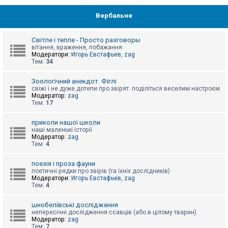
Вербальне
Світле і тепле - Просто разговоры
вітання, враження, побажання
Модератори:
Игорь Евстафьев
,
zag
Тем:
34
Зоологічний анекдот. Фіглі
свіжі і не дуже дотепи про звірят. поділіться веселим настроєм
Модератор:
zag
Тем:
17
приколи нашої школи
наші маленькі історії
Модератор:
zag
Тем:
4
поезія і проза фауни
поетичні рядки про звірів (та їхніх дослідників)
Модератори:
Игорь Евстафьев
,
zag
Тем:
4
шнобелівські дослідження
непересічні дослідження ссавців (або в цілому тварин)
Модератор:
zag
Тем:
7