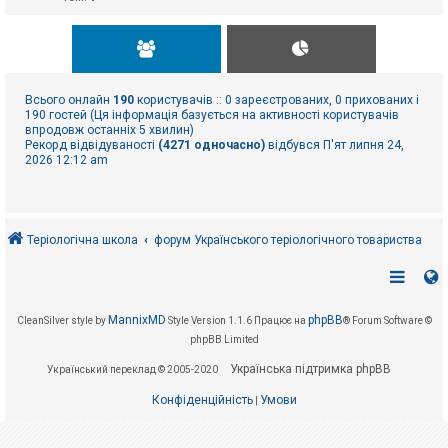
Всього онлайн
190
користувачів :: 0 зареєстрованих, 0 прихованих і
190 гостей (Ця інформація базується на активності користувачів
впродовж останніх 5 хвилин)
Рекорд відвідуваності
(4271 одночасно)
відбувся П'ят липня 24,
2026 12:12 am
Теріологічна школа
форум Українського теріологічного товариства
MannixMD
phpBB
CleanSilver style by
Style Version 1.1.6
Працює на
® Forum Software ©
phpBB Limited
Українська підтримка phpBB
Український переклад © 2005-2020
Конфіденційність
Умови
|