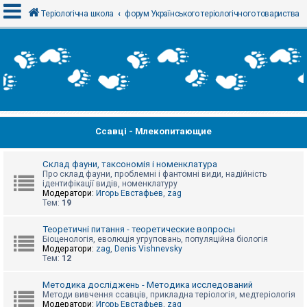
Теріологічна школа
форум Українського теріологічного товариства
В
х
і
д
Ссавці - Млекопитающие
Р
е
є
с
Склад фауни, таксономія і номенклатура
т
Про склад фауни, проблемні і фантомні види, надійність
р
ідентифікації видів, номенклатуру
а
Модератори:
Игорь Евстафьев
,
zag
ц
Тем:
19
і
я
Теоретичні питання - теоретические вопросы
Біоценологія, еволюція угруповань, популяційна біологія
Модератори:
zag
,
Denis Vishnevsky
Тем:
12
Т
е
м
Методика досліджень - Методика исследований
и
Методи вивчення ссавців, прикладна теріологія, медтеріологія
б
Модератори:
Игорь Евстафьев
,
zag