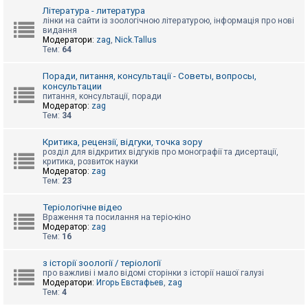
к
Література - литература
лінки на сайти із зоологічною літературою, інформація про нові
видання
Модератори:
zag
,
Nick.Tallus
Д
Тем:
64
о
п
о
Поради, питання, консультації - Советы, вопросы,
м
консультации
о
питання, консультації, поради
г
Модератор:
zag
а
Тем:
34
Критика, рецензії, відгуки, точка зору
розділ для відкритих відгуків про монографії та дисертації,
критика, розвиток науки
Модератор:
zag
Тем:
23
Теріологічне відео
Враження та посилання на теріо-кіно
Модератор:
zag
Тем:
16
з історії зоології / теріології
про важливі і мало відомі сторінки з історії нашої галузі
Модератори:
Игорь Евстафьев
,
zag
Тем:
4