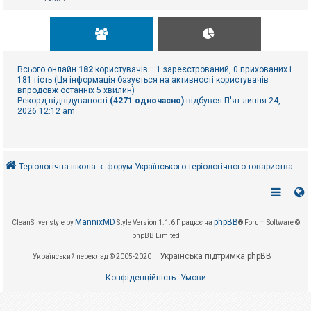
Всього онлайн
182
користувачів :: 1 зареєстрований, 0 прихованих і
181 гість (Ця інформація базується на активності користувачів
впродовж останніх 5 хвилин)
Рекорд відвідуваності
(4271 одночасно)
відбувся П'ят липня 24,
2026 12:12 am
Теріологічна школа
форум Українського теріологічного товариства
MannixMD
phpBB
CleanSilver style by
Style Version 1.1.6
Працює на
® Forum Software ©
phpBB Limited
Українська підтримка phpBB
Український переклад © 2005-2020
Конфіденційність
Умови
|