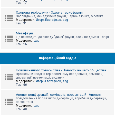
е
Тем:
17
з
в
і
Охорона теріофауни - Охрана териофауны
д
Заповідання, менеджмент фауни, Червона книга, біоетика
п
Модератори:
Игорь Евстафьев
,
zag
о
Тем:
31
в
і
д
Метафауна
е
що не входить до складу "дикої" фауни, але й не домашні звірі
й
Модератор:
zag
Тем:
16
А
к
Інформаційний відділ
т
и
в
Новини нашого товариства - Новости нашего общества
н
Про новини і події в теріологічному середовищі, семінари,
і
дисертації, презентації, видання
т
Модератори:
Игорь Евстафьев
,
zag
е
Тем:
46
м
и
Анонси конференцій, семінарів, презентацій - Анонсы
повідомлення про захисти дисертацій, апробації дисертацій,
презентації
П
Модератор:
zag
о
Тем:
40
ш
у