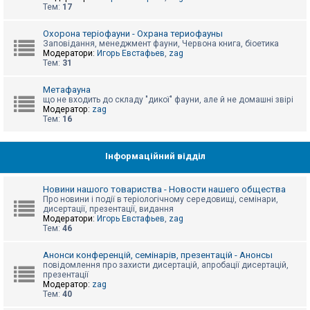
е
Тем:
17
з
в
і
Охорона теріофауни - Охрана териофауны
д
Заповідання, менеджмент фауни, Червона книга, біоетика
п
Модератори:
Игорь Евстафьев
,
zag
о
Тем:
31
в
і
д
Метафауна
е
що не входить до складу "дикої" фауни, але й не домашні звірі
й
Модератор:
zag
Тем:
16
А
к
Інформаційний відділ
т
и
в
Новини нашого товариства - Новости нашего общества
н
Про новини і події в теріологічному середовищі, семінари,
і
дисертації, презентації, видання
т
Модератори:
Игорь Евстафьев
,
zag
е
Тем:
46
м
и
Анонси конференцій, семінарів, презентацій - Анонсы
повідомлення про захисти дисертацій, апробації дисертацій,
презентації
П
Модератор:
zag
о
Тем:
40
ш
у