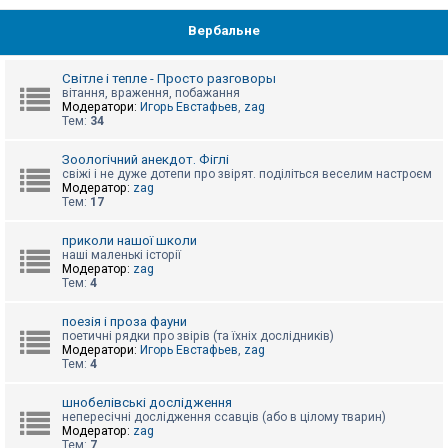
Вербальне
Світле і тепле - Просто разговоры
вітання, враження, побажання
Модератори:
Игорь Евстафьев
,
zag
Тем:
34
Зоологічний анекдот. Фіглі
свіжі і не дуже дотепи про звірят. поділіться веселим настроєм
Модератор:
zag
Тем:
17
приколи нашої школи
наші маленькі історії
Модератор:
zag
Тем:
4
поезія і проза фауни
поетичні рядки про звірів (та їхніх дослідників)
Модератори:
Игорь Евстафьев
,
zag
Тем:
4
шнобелівські дослідження
непересічні дослідження ссавців (або в цілому тварин)
Модератор:
zag
Тем:
7