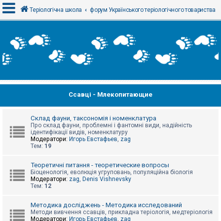
Теріологічна школа
форум Українського теріологічного товариства
В
х
і
д
Ссавці - Млекопитающие
Р
е
є
с
Склад фауни, таксономія і номенклатура
т
Про склад фауни, проблемні і фантомні види, надійність
р
ідентифікації видів, номенклатуру
а
Модератори:
Игорь Евстафьев
,
zag
ц
Тем:
19
і
я
Теоретичні питання - теоретические вопросы
Біоценологія, еволюція угруповань, популяційна біологія
Модератори:
zag
,
Denis Vishnevsky
Тем:
12
Т
е
м
Методика досліджень - Методика исследований
и
Методи вивчення ссавців, прикладна теріологія, медтеріологія
б
Модератори:
Игорь Евстафьев
,
zag