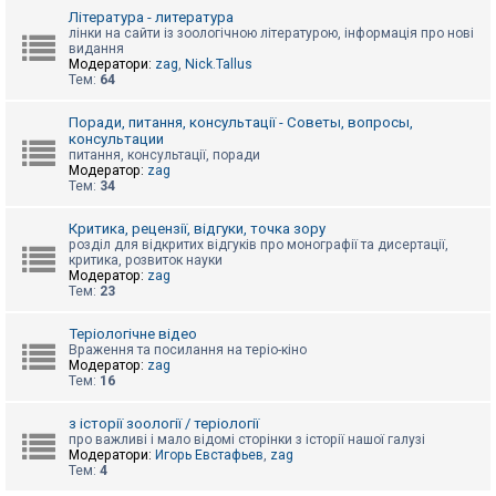
к
Література - литература
лінки на сайти із зоологічною літературою, інформація про нові
видання
Модератори:
zag
,
Nick.Tallus
Д
Тем:
64
о
п
о
Поради, питання, консультації - Советы, вопросы,
м
консультации
о
питання, консультації, поради
г
Модератор:
zag
а
Тем:
34
Критика, рецензії, відгуки, точка зору
розділ для відкритих відгуків про монографії та дисертації,
критика, розвиток науки
Модератор:
zag
Тем:
23
Теріологічне відео
Враження та посилання на теріо-кіно
Модератор:
zag
Тем:
16
з історії зоології / теріології
про важливі і мало відомі сторінки з історії нашої галузі
Модератори:
Игорь Евстафьев
,
zag
Тем:
4