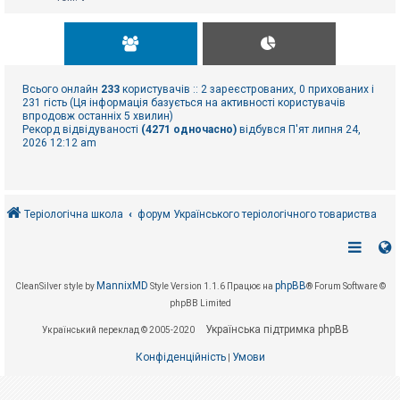
Всього онлайн
233
користувачів :: 2 зареєстрованих, 0 прихованих і
231 гість (Ця інформація базується на активності користувачів
впродовж останніх 5 хвилин)
Рекорд відвідуваності
(4271 одночасно)
відбувся П'ят липня 24,
2026 12:12 am
Теріологічна школа
форум Українського теріологічного товариства
MannixMD
phpBB
CleanSilver style by
Style Version 1.1.6
Працює на
® Forum Software ©
phpBB Limited
Українська підтримка phpBB
Український переклад © 2005-2020
Конфіденційність
Умови
|