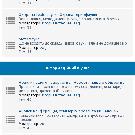
е
Тем:
17
з
в
і
Охорона теріофауни - Охрана териофауны
д
Заповідання, менеджмент фауни, Червона книга, біоетика
п
Модератори:
Игорь Евстафьев
,
zag
о
Тем:
31
в
і
д
Метафауна
е
що не входить до складу "дикої" фауни, але й не домашні звірі
й
Модератор:
zag
Тем:
16
А
к
Інформаційний відділ
т
и
в
Новини нашого товариства - Новости нашего общества
н
Про новини і події в теріологічному середовищі, семінари,
і
дисертації, презентації, видання
т
Модератори:
Игорь Евстафьев
,
zag
е
Тем:
46
м
и
Анонси конференцій, семінарів, презентацій - Анонсы
повідомлення про захисти дисертацій, апробації дисертацій,
презентації
П
Модератор:
zag
о
Тем:
40
ш
у