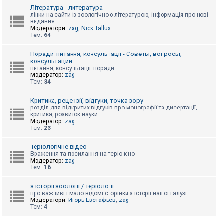
к
Література - литература
лінки на сайти із зоологічною літературою, інформація про нові
видання
Модератори:
zag
,
Nick.Tallus
Д
Тем:
64
о
п
о
Поради, питання, консультації - Советы, вопросы,
м
консультации
о
питання, консультації, поради
г
Модератор:
zag
а
Тем:
34
Критика, рецензії, відгуки, точка зору
розділ для відкритих відгуків про монографії та дисертації,
критика, розвиток науки
Модератор:
zag
Тем:
23
Теріологічне відео
Враження та посилання на теріо-кіно
Модератор:
zag
Тем:
16
з історії зоології / теріології
про важливі і мало відомі сторінки з історії нашої галузі
Модератори:
Игорь Евстафьев
,
zag
Тем:
4