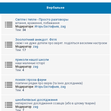
Вербальне
Світле і тепле - Просто разговоры
вітання, враження, побажання
Модератори:
Игорь Евстафьев
,
zag
Тем:
34
Зоологічний анекдот. Фіглі
свіжі і не дуже дотепи про звірят. поділіться веселим настроєм
Модератор:
zag
Тем:
17
приколи нашої школи
наші маленькі історії
Модератор:
zag
Тем:
4
поезія і проза фауни
поетичні рядки про звірів (та їхніх дослідників)
Модератори:
Игорь Евстафьев
,
zag
Тем:
4
шнобелівські дослідження
непересічні дослідження ссавців (або в цілому тварин)
Модератор:
zag
Тем:
7