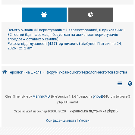
Всього онлайн
33
користувачів :: 1 зареєстрований, 0 прихованих і
32 гостей (Ця інформація базується на активності користувачів
впродовж останніх 5 хвилин)
Рекорд відвідуваності
(4271 одночасно)
відбувся П'ят липня 24,
2026 12:12 am
Теріологічна школа
форум Українського теріологічного товариства
MannixMD
phpBB
CleanSilver style by
Style Version 1.1.6
Працює на
® Forum Software ©
phpBB Limited
Українська підтримка phpBB
Український переклад © 2005-2020
Конфіденційність
Умови
|