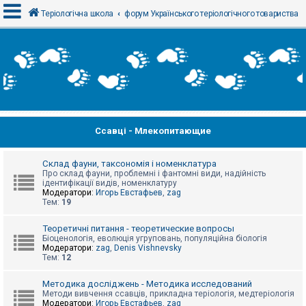
Теріологічна школа
форум Українського теріологічного товариства
В
х
і
д
Ссавці - Млекопитающие
Р
е
є
с
Склад фауни, таксономія і номенклатура
т
Про склад фауни, проблемні і фантомні види, надійність
р
ідентифікації видів, номенклатуру
а
Модератори:
Игорь Евстафьев
,
zag
ц
Тем:
19
і
я
Теоретичні питання - теоретические вопросы
Біоценологія, еволюція угруповань, популяційна біологія
Модератори:
zag
,
Denis Vishnevsky
Тем:
12
Т
е
м
Методика досліджень - Методика исследований
и
Методи вивчення ссавців, прикладна теріологія, медтеріологія
б
Модератори:
Игорь Евстафьев
,
zag