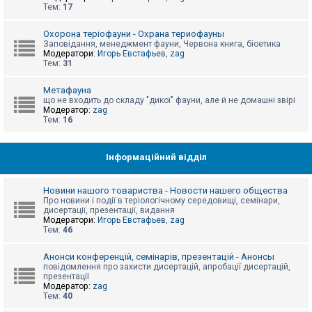
е
Тем:
17
з
в
і
Охорона теріофауни - Охрана териофауны
д
Заповідання, менеджмент фауни, Червона книга, біоетика
п
Модератори:
Игорь Евстафьев
,
zag
о
Тем:
31
в
і
д
Метафауна
е
що не входить до складу "дикої" фауни, але й не домашні звірі
й
Модератор:
zag
Тем:
16
А
к
Інформаційний відділ
т
и
в
Новини нашого товариства - Новости нашего общества
н
Про новини і події в теріологічному середовищі, семінари,
і
дисертації, презентації, видання
т
Модератори:
Игорь Евстафьев
,
zag
е
Тем:
46
м
и
Анонси конференцій, семінарів, презентацій - Анонсы
повідомлення про захисти дисертацій, апробації дисертацій,
презентації
П
Модератор:
zag
о
Тем:
40
ш
у