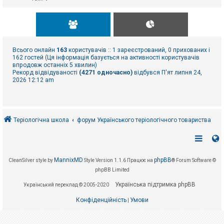
Всього онлайн
163
користувачів :: 1 зареєстрований, 0 прихованих і
162 гостей (Ця інформація базується на активності користувачів
впродовж останніх 5 хвилин)
Рекорд відвідуваності
(4271 одночасно)
відбувся П'ят липня 24,
2026 12:12 am
Теріологічна школа
форум Українського теріологічного товариства
MannixMD
phpBB
CleanSilver style by
Style Version 1.1.6
Працює на
® Forum Software ©
phpBB Limited
Українська підтримка phpBB
Український переклад © 2005-2020
Конфіденційність
Умови
|