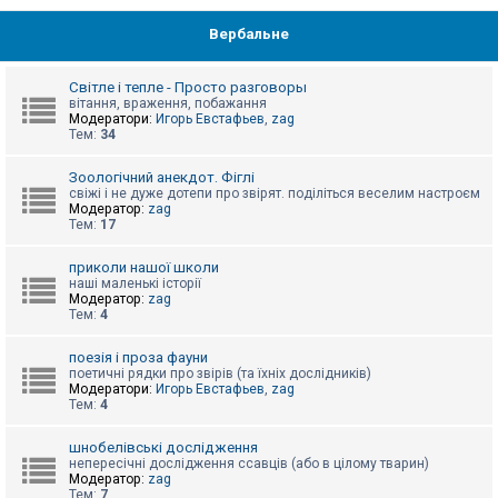
Вербальне
Світле і тепле - Просто разговоры
вітання, враження, побажання
Модератори:
Игорь Евстафьев
,
zag
Тем:
34
Зоологічний анекдот. Фіглі
свіжі і не дуже дотепи про звірят. поділіться веселим настроєм
Модератор:
zag
Тем:
17
приколи нашої школи
наші маленькі історії
Модератор:
zag
Тем:
4
поезія і проза фауни
поетичні рядки про звірів (та їхніх дослідників)
Модератори:
Игорь Евстафьев
,
zag
Тем:
4
шнобелівські дослідження
непересічні дослідження ссавців (або в цілому тварин)
Модератор:
zag
Тем:
7