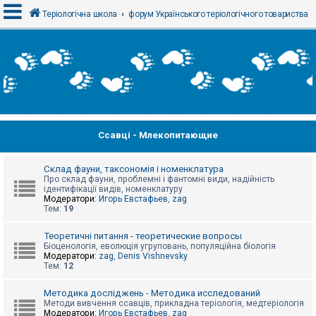
Теріологічна школа
форум Українського теріологічного товариства
В
х
і
д
Ссавці - Млекопитающие
Р
е
є
с
Склад фауни, таксономія і номенклатура
т
Про склад фауни, проблемні і фантомні види, надійність
р
ідентифікації видів, номенклатуру
а
Модератори:
Игорь Евстафьев
,
zag
ц
Тем:
19
і
я
Теоретичні питання - теоретические вопросы
Біоценологія, еволюція угруповань, популяційна біологія
Модератори:
zag
,
Denis Vishnevsky
Тем:
12
Т
е
м
Методика досліджень - Методика исследований
и
Методи вивчення ссавців, прикладна теріологія, медтеріологія
б
Модератори:
Игорь Евстафьев
,
zag