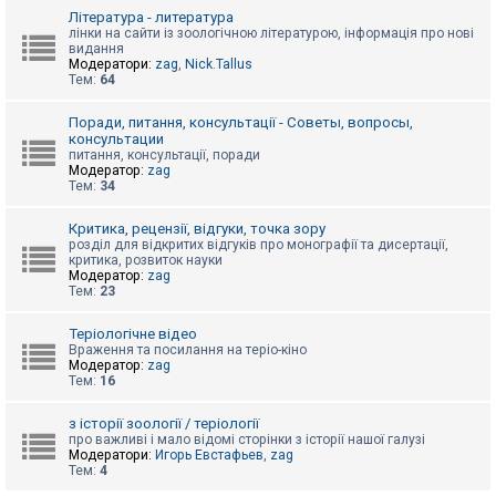
к
Література - литература
лінки на сайти із зоологічною літературою, інформація про нові
видання
Модератори:
zag
,
Nick.Tallus
Д
Тем:
64
о
п
о
Поради, питання, консультації - Советы, вопросы,
м
консультации
о
питання, консультації, поради
г
Модератор:
zag
а
Тем:
34
Критика, рецензії, відгуки, точка зору
розділ для відкритих відгуків про монографії та дисертації,
критика, розвиток науки
Модератор:
zag
Тем:
23
Теріологічне відео
Враження та посилання на теріо-кіно
Модератор:
zag
Тем:
16
з історії зоології / теріології
про важливі і мало відомі сторінки з історії нашої галузі
Модератори:
Игорь Евстафьев
,
zag
Тем:
4