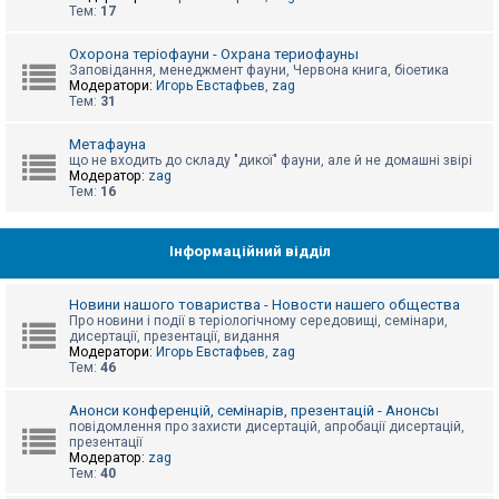
е
Тем:
17
з
в
і
Охорона теріофауни - Охрана териофауны
д
Заповідання, менеджмент фауни, Червона книга, біоетика
п
Модератори:
Игорь Евстафьев
,
zag
о
Тем:
31
в
і
д
Метафауна
е
що не входить до складу "дикої" фауни, але й не домашні звірі
й
Модератор:
zag
Тем:
16
А
к
Інформаційний відділ
т
и
в
Новини нашого товариства - Новости нашего общества
н
Про новини і події в теріологічному середовищі, семінари,
і
дисертації, презентації, видання
т
Модератори:
Игорь Евстафьев
,
zag
е
Тем:
46
м
и
Анонси конференцій, семінарів, презентацій - Анонсы
повідомлення про захисти дисертацій, апробації дисертацій,
презентації
П
Модератор:
zag
о
Тем:
40
ш
у