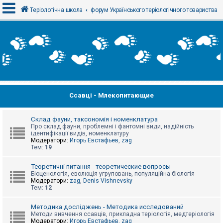
Теріологічна школа
форум Українського теріологічного товариства
В
х
і
д
Ссавці - Млекопитающие
Р
е
є
с
Склад фауни, таксономія і номенклатура
т
Про склад фауни, проблемні і фантомні види, надійність
р
ідентифікації видів, номенклатуру
а
Модератори:
Игорь Евстафьев
,
zag
ц
Тем:
19
і
я
Теоретичні питання - теоретические вопросы
Біоценологія, еволюція угруповань, популяційна біологія
Модератори:
zag
,
Denis Vishnevsky
Тем:
12
Т
е
м
Методика досліджень - Методика исследований
и
Методи вивчення ссавців, прикладна теріологія, медтеріологія
б
Модератори:
Игорь Евстафьев
,
zag