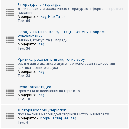
к
Література - литература
лінки на сайти із зоологічною літературою, інформація про нові
видання
Модератори:
zag
,
Nick.Tallus
Д
Тем:
64
о
п
о
Поради, питання, консультації - Советы, вопросы,
м
консультации
о
питання, консультації, поради
г
Модератор:
zag
а
Тем:
34
Критика, рецензії, відгуки, точка зору
розділ для відкритих відгуків про монографії та дисертації,
критика, розвиток науки
Модератор:
zag
Тем:
23
Теріологічне відео
Враження та посилання на теріо-кіно
Модератор:
zag
Тем:
16
з історії зоології / теріології
про важливі і мало відомі сторінки з історії нашої галузі
Модератори:
Игорь Евстафьев
,
zag
Тем:
4