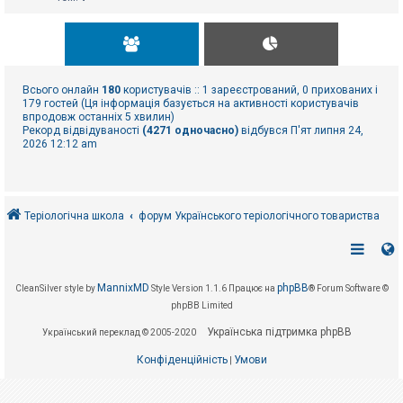
Всього онлайн
180
користувачів :: 1 зареєстрований, 0 прихованих і
179 гостей (Ця інформація базується на активності користувачів
впродовж останніх 5 хвилин)
Рекорд відвідуваності
(4271 одночасно)
відбувся П'ят липня 24,
2026 12:12 am
Теріологічна школа
форум Українського теріологічного товариства
MannixMD
phpBB
CleanSilver style by
Style Version 1.1.6
Працює на
® Forum Software ©
phpBB Limited
Українська підтримка phpBB
Український переклад © 2005-2020
Конфіденційність
Умови
|