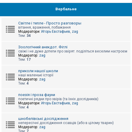
Вербальне
Світле і тепле - Просто разговоры
вітання, враження, побажання
Модератори:
Игорь Евстафьев
,
zag
Тем:
34
Зоологічний анекдот. Фіглі
свіжі і не дуже дотепи про звірят. поділіться веселим настроєм
Модератор:
zag
Тем:
17
приколи нашої школи
наші маленькі історії
Модератор:
zag
Тем:
4
поезія і проза фауни
поетичні рядки про звірів (та їхніх дослідників)
Модератори:
Игорь Евстафьев
,
zag
Тем:
4
шнобелівські дослідження
непересічні дослідження ссавців (або в цілому тварин)
Модератор:
zag
Тем:
7