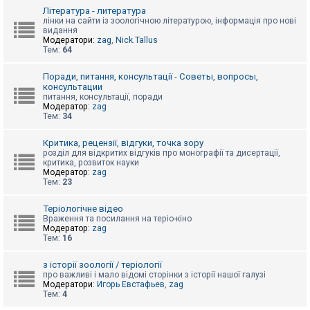
к
Література - литература
лінки на сайти із зоологічною літературою, інформація про нові
видання
Модератори:
zag
,
Nick.Tallus
Д
Тем:
64
о
п
о
Поради, питання, консультації - Советы, вопросы,
м
консультации
о
питання, консультації, поради
г
Модератор:
zag
а
Тем:
34
Критика, рецензії, відгуки, точка зору
розділ для відкритих відгуків про монографії та дисертації,
критика, розвиток науки
Модератор:
zag
Тем:
23
Теріологічне відео
Враження та посилання на теріо-кіно
Модератор:
zag
Тем:
16
з історії зоології / теріології
про важливі і мало відомі сторінки з історії нашої галузі
Модератори:
Игорь Евстафьев
,
zag
Тем:
4