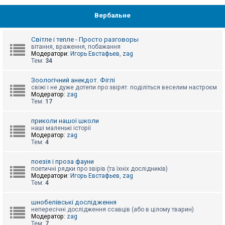
Вербальне
Світле і тепле - Просто разговоры
вітання, враження, побажання
Модератори:
Игорь Евстафьев
,
zag
Тем:
34
Зоологічний анекдот. Фіглі
свіжі і не дуже дотепи про звірят. поділіться веселим настроєм
Модератор:
zag
Тем:
17
приколи нашої школи
наші маленькі історії
Модератор:
zag
Тем:
4
поезія і проза фауни
поетичні рядки про звірів (та їхніх дослідників)
Модератори:
Игорь Евстафьев
,
zag
Тем:
4
шнобелівські дослідження
непересічні дослідження ссавців (або в цілому тварин)
Модератор:
zag
Тем:
7