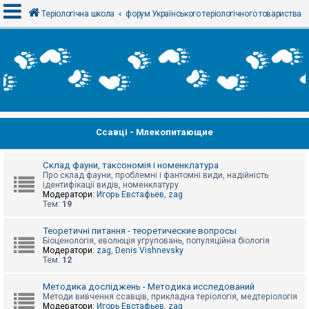
Теріологічна школа
форум Українського теріологічного товариства
В
х
і
д
Ссавці - Млекопитающие
Р
е
є
с
Склад фауни, таксономія і номенклатура
т
Про склад фауни, проблемні і фантомні види, надійність
р
ідентифікації видів, номенклатуру
а
Модератори:
Игорь Евстафьев
,
zag
ц
Тем:
19
і
я
Теоретичні питання - теоретические вопросы
Біоценологія, еволюція угруповань, популяційна біологія
Модератори:
zag
,
Denis Vishnevsky
Тем:
12
Т
е
м
Методика досліджень - Методика исследований
и
Методи вивчення ссавців, прикладна теріологія, медтеріологія
б
Модератори:
Игорь Евстафьев
,
zag