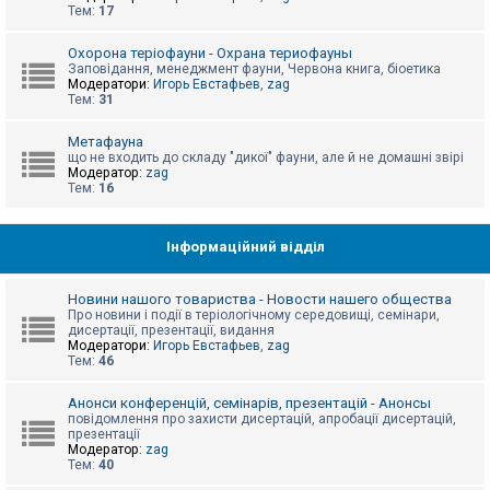
е
Тем:
17
з
в
і
Охорона теріофауни - Охрана териофауны
д
Заповідання, менеджмент фауни, Червона книга, біоетика
п
Модератори:
Игорь Евстафьев
,
zag
о
Тем:
31
в
і
д
Метафауна
е
що не входить до складу "дикої" фауни, але й не домашні звірі
й
Модератор:
zag
Тем:
16
А
к
Інформаційний відділ
т
и
в
Новини нашого товариства - Новости нашего общества
н
Про новини і події в теріологічному середовищі, семінари,
і
дисертації, презентації, видання
т
Модератори:
Игорь Евстафьев
,
zag
е
Тем:
46
м
и
Анонси конференцій, семінарів, презентацій - Анонсы
повідомлення про захисти дисертацій, апробації дисертацій,
презентації
П
Модератор:
zag
о
Тем:
40
ш
у