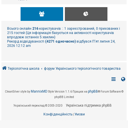
Всього онлайн
216
користувачів :: 1 зареєстрований, 0 прихованих і
215 гостей (Ця інформація базується на активності користувачів
впродовж останніх 5 хвилин)
Рекорд відвідуваності
(4271 одночасно)
відбувся П'ят липня 24,
2026 12:12 am
Теріологічна школа
форум Українського теріологічного товариства
MannixMD
phpBB
CleanSilver style by
Style Version 1.1.6
Працює на
® Forum Software ©
phpBB Limited
Українська підтримка phpBB
Український переклад © 2005-2020
Конфіденційність
Умови
|