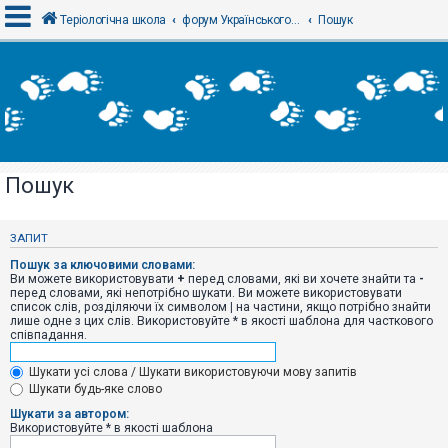
Теріологічна школа
форум Українського теріологічного товариства
Пошук
В
х
і
д
Пошук
Р
е
є
ЗАПИТ
с
т
Пошук за ключовими словами:
р
Ви можете використовувати
+
перед словами, які ви хочете знайти та
-
а
перед словами, які непотрібно шукати. Ви можете використовувати
ц
список слів, розділяючи їх символом
|
на частини, якщо потрібно знайти
і
лише одне з цих слів. Використовуйте * в якості шаблона для часткового
я
співпадання.
Шукати усі слова / Шукати використовуючи мову запитів
Т
Шукати будь-яке слово
е
м
Шукати за автором:
и
Використовуйте * в якості шаблона
б