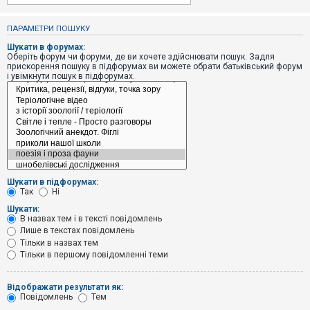
е
з
в
ПАРАМЕТРИ ПОШУКУ
і
д
Шукати в форумах:
п
Оберіть форум чи форуми, де ви хочете здійснювати пошук. Задля
о
прискорення пошуку в підфорумах ви можете обрати батьківський форум
в
і увімкнути пошук в підфорумах.
і
д
е
й
А
к
т
и
Шукати в підфорумах:
в
Так
Ні
н
і
Шукати:
т
В назвах тем і в тексті повідомлень
е
Лише в текстах повідомлень
м
и
Тільки в назвах тем
Тільки в першому повідомленні теми
П
Відображати результати як:
о
Повідомлень
Тем
ш
у