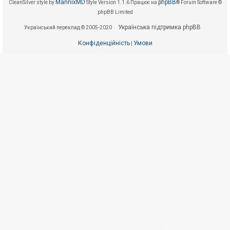
е
MannixMD
phpBB
CleanSilver style by
Style Version 1.1.6
Працює на
® Forum Software ©
з
phpBB Limited
в
і
Українська підтримка phpBB
Український переклад © 2005-2020
д
п
о
Конфіденційність
Умови
|
в
і
д
е
й
А
к
т
и
в
н
і
т
е
м
и
П
о
ш
у