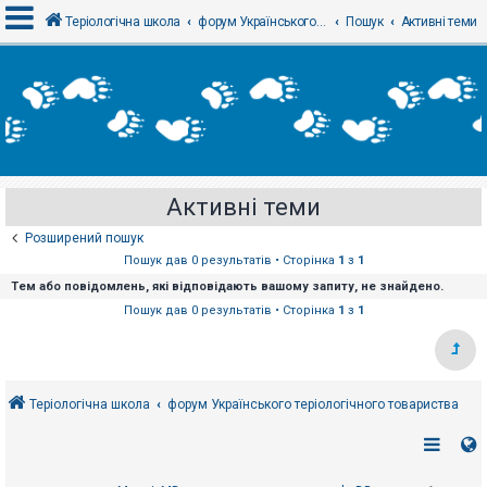
Теріологічна школа
форум Українського теріологічного товариства
Пошук
Активні теми
В
х
і
д
Активні теми
Р
е
Розширений пошук
є
с
Пошук дав 0 результатів • Сторінка
1
з
1
т
Тем або повідомлень, які відповідають вашому запиту, не знайдено.
р
а
Пошук дав 0 результатів • Сторінка
1
з
1
ц
і
я
Теріологічна школа
форум Українського теріологічного товариства
Т
е
м
и
б