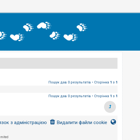
Пошук дав 0 результатів • Сторінка
1
з
1
Пошук дав 0 результатів • Сторінка
1
з
1
язок з адміністрацією
Видалити файли cookie
imited