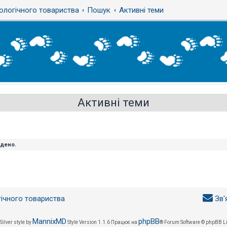
ологічного товариства
Пошук
Активні теми
Активні теми
йдено.
гічного товариства
Зв'
MannixMD
phpBB
Silver style by
Style Version 1.1.6
Працює на
® Forum Software © phpBB L