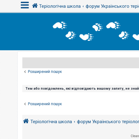
Теріологічна школа
форум Українського тері
В
х
і
д
Р
е
є
Розширений пошук
с
т
р
а
Тем або повідомлень, які відповідають вашому запиту, не зна
ц
і
я
Розширений пошук
Т
Теріологічна школа
форум Українського теріоло
е
м
и
б
Clean