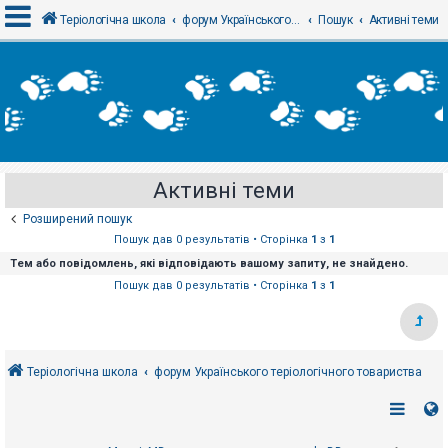
Теріологічна школа
форум Українського теріологічного товариства
Пошук
Активні теми
В
х
і
д
Активні теми
Р
е
Розширений пошук
є
с
Пошук дав 0 результатів • Сторінка
1
з
1
т
Тем або повідомлень, які відповідають вашому запиту, не знайдено.
р
а
Пошук дав 0 результатів • Сторінка
1
з
1
ц
і
я
Теріологічна школа
форум Українського теріологічного товариства
Т
е
м
и
б