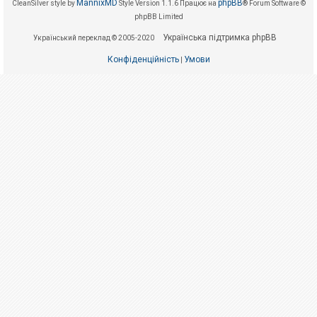
е
MannixMD
phpBB
CleanSilver style by
Style Version 1.1.6
Працює на
® Forum Software ©
з
phpBB Limited
в
і
Українська підтримка phpBB
Український переклад © 2005-2020
д
п
о
Конфіденційність
Умови
|
в
і
д
е
й
А
к
т
и
в
н
і
т
е
м
и
П
о
ш
у