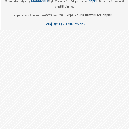
е
MannixMD
phpBB
CleanSilver style by
Style Version 1.1.6
Працює на
® Forum Software ©
з
phpBB Limited
в
і
Українська підтримка phpBB
Український переклад © 2005-2020
д
п
о
Конфіденційність
Умови
|
в
і
д
е
й
А
к
т
и
в
н
і
т
е
м
и
П
о
ш
у