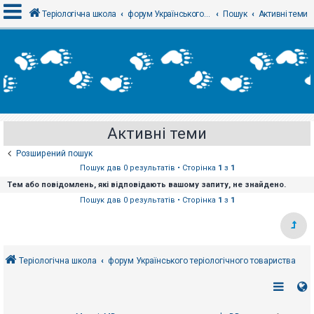
Теріологічна школа
форум Українського теріологічного товариства
Пошук
Активні теми
В
х
і
д
Активні теми
Р
е
Розширений пошук
є
с
Пошук дав 0 результатів • Сторінка
1
з
1
т
Тем або повідомлень, які відповідають вашому запиту, не знайдено.
р
а
Пошук дав 0 результатів • Сторінка
1
з
1
ц
і
я
Теріологічна школа
форум Українського теріологічного товариства
Т
е
м
и
б