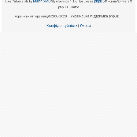
е
MannixMD
phpBB
CleanSilver style by
Style Version 1.1.6
Працює на
® Forum Software ©
з
phpBB Limited
в
і
Українська підтримка phpBB
Український переклад © 2005-2020
д
п
о
Конфіденційність
Умови
|
в
і
д
е
й
А
к
т
и
в
н
і
т
е
м
и
П
о
ш
у