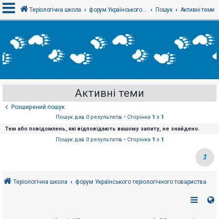
Теріологічна школа
форум Українського теріологічного товариства
Пошук
Активні теми
В
х
і
д
Активні теми
Р
е
Розширений пошук
є
с
Пошук дав 0 результатів • Сторінка
1
з
1
т
Тем або повідомлень, які відповідають вашому запиту, не знайдено.
р
а
Пошук дав 0 результатів • Сторінка
1
з
1
ц
і
я
Теріологічна школа
форум Українського теріологічного товариства
Т
е
м
и
б