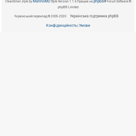
е
MannixMD
phpBB
CleanSilver style by
Style Version 1.1.6
Працює на
® Forum Software ©
з
phpBB Limited
в
і
Українська підтримка phpBB
Український переклад © 2005-2020
д
п
о
Конфіденційність
Умови
|
в
і
д
е
й
А
к
т
и
в
н
і
т
е
м
и
П
о
ш
у