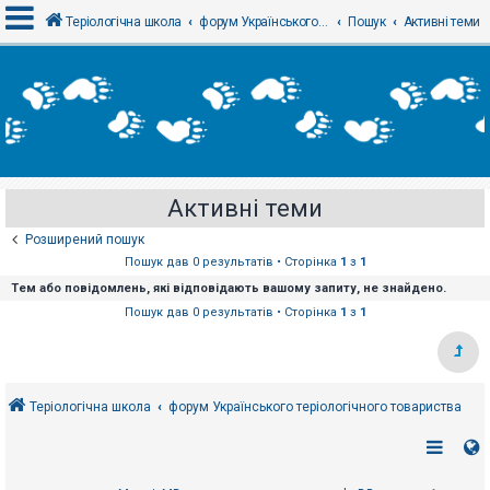
Теріологічна школа
форум Українського теріологічного товариства
Пошук
Активні теми
В
х
і
д
Активні теми
Р
е
Розширений пошук
є
с
Пошук дав 0 результатів • Сторінка
1
з
1
т
Тем або повідомлень, які відповідають вашому запиту, не знайдено.
р
а
Пошук дав 0 результатів • Сторінка
1
з
1
ц
і
я
Теріологічна школа
форум Українського теріологічного товариства
Т
е
м
и
б