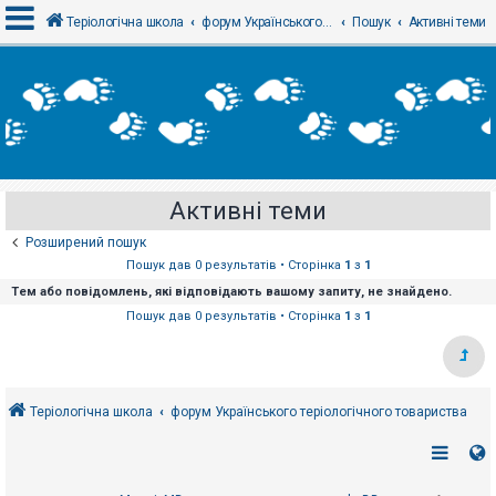
Теріологічна школа
форум Українського теріологічного товариства
Пошук
Активні теми
В
х
і
д
Активні теми
Р
е
Розширений пошук
є
с
Пошук дав 0 результатів • Сторінка
1
з
1
т
Тем або повідомлень, які відповідають вашому запиту, не знайдено.
р
а
Пошук дав 0 результатів • Сторінка
1
з
1
ц
і
я
Теріологічна школа
форум Українського теріологічного товариства
Т
е
м
и
б