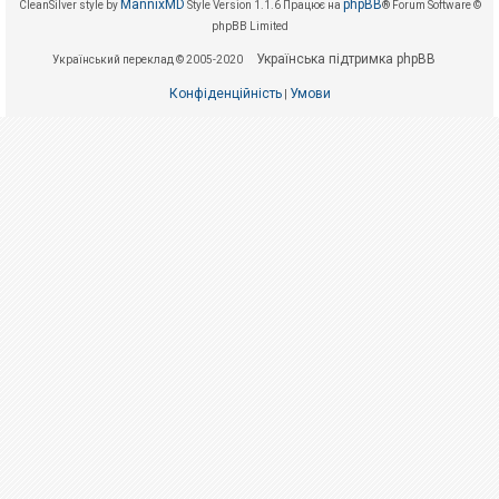
е
MannixMD
phpBB
CleanSilver style by
Style Version 1.1.6
Працює на
® Forum Software ©
з
phpBB Limited
в
і
Українська підтримка phpBB
Український переклад © 2005-2020
д
п
о
Конфіденційність
Умови
|
в
і
д
е
й
А
к
т
и
в
н
і
т
е
м
и
П
о
ш
у