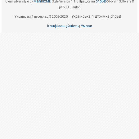
е
MannixMD
phpBB
CleanSilver style by
Style Version 1.1.6
Працює на
® Forum Software ©
з
phpBB Limited
в
і
Українська підтримка phpBB
Український переклад © 2005-2020
д
п
о
Конфіденційність
Умови
|
в
і
д
е
й
А
к
т
и
в
н
і
т
е
м
и
П
о
ш
у