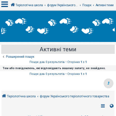
Теріологічна школа
форум Українського теріологічного товариства
Пошук
Активні теми
В
х
і
д
Активні теми
Р
е
Розширений пошук
є
с
Пошук дав 0 результатів • Сторінка
1
з
1
т
Тем або повідомлень, які відповідають вашому запиту, не знайдено.
р
а
Пошук дав 0 результатів • Сторінка
1
з
1
ц
і
я
Теріологічна школа
форум Українського теріологічного товариства
Т
е
м
и
б