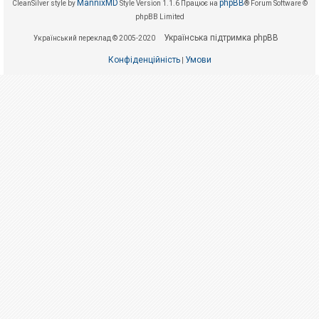
е
MannixMD
phpBB
CleanSilver style by
Style Version 1.1.6
Працює на
® Forum Software ©
з
phpBB Limited
в
і
Українська підтримка phpBB
Український переклад © 2005-2020
д
п
о
Конфіденційність
Умови
|
в
і
д
е
й
А
к
т
и
в
н
і
т
е
м
и
П
о
ш
у