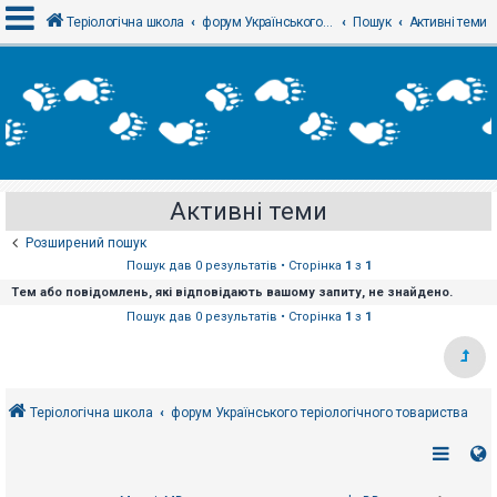
Теріологічна школа
форум Українського теріологічного товариства
Пошук
Активні теми
В
х
і
д
Активні теми
Р
е
Розширений пошук
є
с
Пошук дав 0 результатів • Сторінка
1
з
1
т
Тем або повідомлень, які відповідають вашому запиту, не знайдено.
р
а
Пошук дав 0 результатів • Сторінка
1
з
1
ц
і
я
Теріологічна школа
форум Українського теріологічного товариства
Т
е
м
и
б