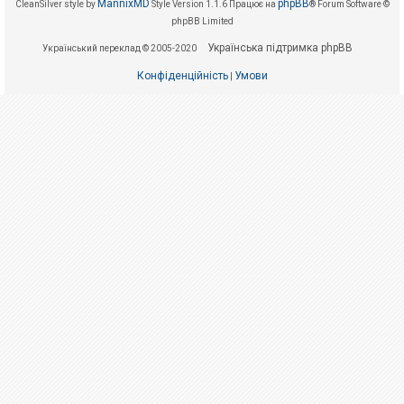
е
MannixMD
phpBB
CleanSilver style by
Style Version 1.1.6
Працює на
® Forum Software ©
з
phpBB Limited
в
і
Українська підтримка phpBB
Український переклад © 2005-2020
д
п
о
Конфіденційність
Умови
|
в
і
д
е
й
А
к
т
и
в
н
і
т
е
м
и
П
о
ш
у