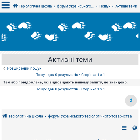
Теріологічна школа
форум Українського теріологічного товариства
Пошук
Активні теми
В
х
і
д
Активні теми
Р
е
Розширений пошук
є
с
Пошук дав 0 результатів • Сторінка
1
з
1
т
Тем або повідомлень, які відповідають вашому запиту, не знайдено.
р
а
Пошук дав 0 результатів • Сторінка
1
з
1
ц
і
я
Теріологічна школа
форум Українського теріологічного товариства
Т
е
м
и
б