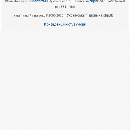
е
MannixMD
phpBB
CleanSilver style by
Style Version 1.1.6
Працює на
® Forum Software ©
з
phpBB Limited
в
і
Українська підтримка phpBB
Український переклад © 2005-2020
д
п
о
Конфіденційність
Умови
|
в
і
д
е
й
А
к
т
и
в
н
і
т
е
м
и
П
о
ш
у