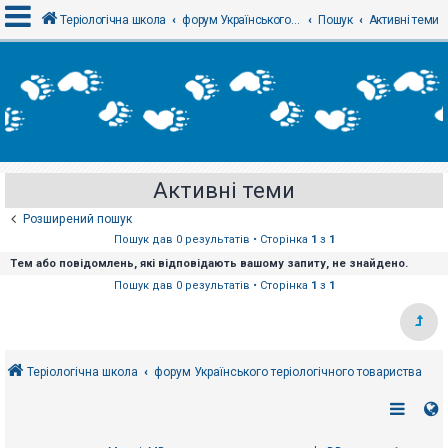
Теріологічна школа
форум Українського теріологічного товариства
Пошук
Активні теми
В
х
і
д
Активні теми
Р
е
Розширений пошук
є
с
Пошук дав 0 результатів • Сторінка
1
з
1
т
Тем або повідомлень, які відповідають вашому запиту, не знайдено.
р
а
Пошук дав 0 результатів • Сторінка
1
з
1
ц
і
я
Теріологічна школа
форум Українського теріологічного товариства
Т
е
м
и
б