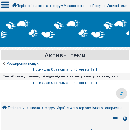
Теріологічна школа
форум Українського теріологічного товариства
Пошук
Активні теми
В
х
і
д
Активні теми
Р
е
Розширений пошук
є
с
Пошук дав 0 результатів • Сторінка
1
з
1
т
Тем або повідомлень, які відповідають вашому запиту, не знайдено.
р
а
Пошук дав 0 результатів • Сторінка
1
з
1
ц
і
я
Теріологічна школа
форум Українського теріологічного товариства
Т
е
м
и
б