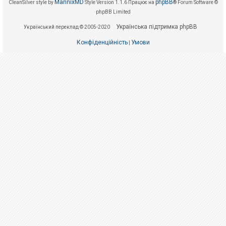
е
MannixMD
phpBB
CleanSilver style by
Style Version 1.1.6
Працює на
® Forum Software ©
з
phpBB Limited
в
і
Українська підтримка phpBB
Український переклад © 2005-2020
д
п
о
Конфіденційність
Умови
|
в
і
д
е
й
А
к
т
и
в
н
і
т
е
м
и
П
о
ш
у