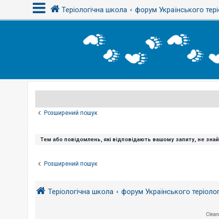
Теріологічна школа
форум Українського тері
В
х
і
д
Р
е
є
Розширений пошук
с
т
р
а
Тем або повідомлень, які відповідають вашому запиту, не зна
ц
і
я
Розширений пошук
Т
Теріологічна школа
форум Українського теріоло
е
м
и
б
Clean