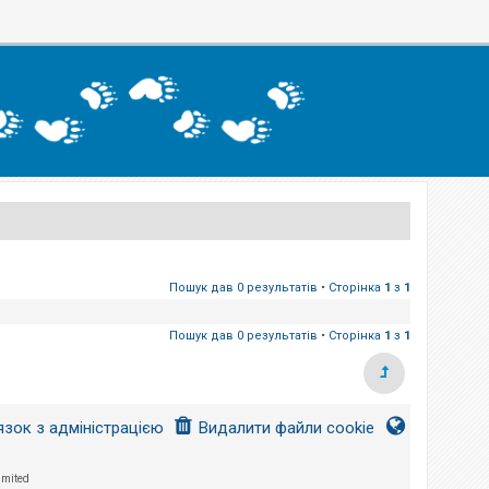
Пошук дав 0 результатів • Сторінка
1
з
1
Пошук дав 0 результатів • Сторінка
1
з
1
язок з адміністрацією
Видалити файли cookie
imited