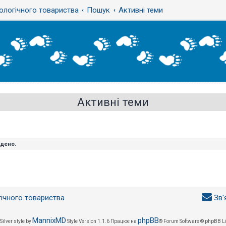
ологічного товариства
Пошук
Активні теми
Активні теми
йдено.
гічного товариства
Зв'
MannixMD
phpBB
Silver style by
Style Version 1.1.6
Працює на
® Forum Software © phpBB L