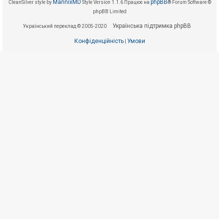
е
MannixMD
phpBB
CleanSilver style by
Style Version 1.1.6
Працює на
® Forum Software ©
з
phpBB Limited
в
і
Українська підтримка phpBB
Український переклад © 2005-2020
д
п
о
Конфіденційність
Умови
|
в
і
д
е
й
А
к
т
и
в
н
і
т
е
м
и
П
о
ш
у