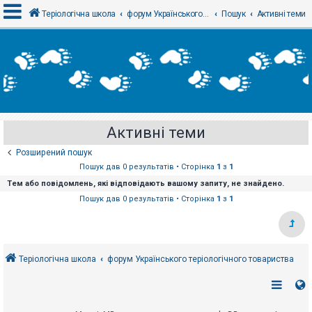
Теріологічна школа
форум Українського теріологічного товариства
Пошук
Активні теми
В
х
і
д
Активні теми
Р
е
Розширений пошук
є
с
Пошук дав 0 результатів • Сторінка
1
з
1
т
Тем або повідомлень, які відповідають вашому запиту, не знайдено.
р
а
Пошук дав 0 результатів • Сторінка
1
з
1
ц
і
я
Теріологічна школа
форум Українського теріологічного товариства
Т
е
м
и
б