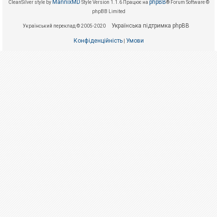
е
MannixMD
phpBB
CleanSilver style by
Style Version 1.1.6
Працює на
® Forum Software ©
з
phpBB Limited
в
і
Українська підтримка phpBB
Український переклад © 2005-2020
д
п
о
Конфіденційність
Умови
|
в
і
д
е
й
А
к
т
и
в
н
і
т
е
м
и
П
о
ш
у