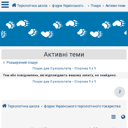
Теріологічна школа
форум Українського теріологічного товариства
Пошук
Активні теми
В
х
і
д
Активні теми
Р
е
Розширений пошук
є
с
Пошук дав 0 результатів • Сторінка
1
з
1
т
Тем або повідомлень, які відповідають вашому запиту, не знайдено.
р
а
Пошук дав 0 результатів • Сторінка
1
з
1
ц
і
я
Теріологічна школа
форум Українського теріологічного товариства
Т
е
м
и
б