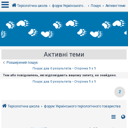
Теріологічна школа
форум Українського теріологічного товариства
Пошук
Активні теми
В
х
і
д
Активні теми
Р
е
Розширений пошук
є
с
Пошук дав 0 результатів • Сторінка
1
з
1
т
Тем або повідомлень, які відповідають вашому запиту, не знайдено.
р
а
Пошук дав 0 результатів • Сторінка
1
з
1
ц
і
я
Теріологічна школа
форум Українського теріологічного товариства
Т
е
м
и
б