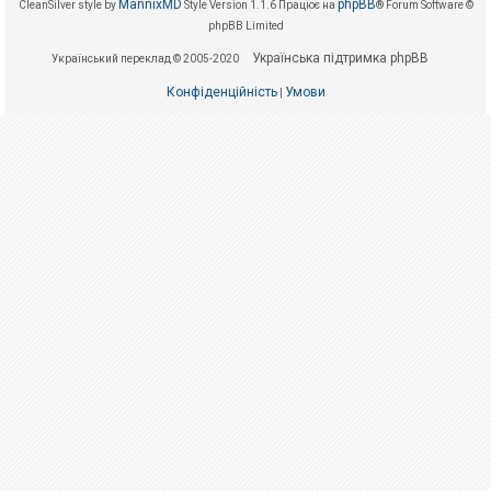
е
MannixMD
phpBB
CleanSilver style by
Style Version 1.1.6
Працює на
® Forum Software ©
з
phpBB Limited
в
і
Українська підтримка phpBB
Український переклад © 2005-2020
д
п
о
Конфіденційність
Умови
|
в
і
д
е
й
А
к
т
и
в
н
і
т
е
м
и
П
о
ш
у