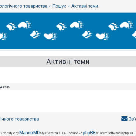
ологічного товариства
Пошук
Активні теми
Активні теми
йдено.
гічного товариства
Зв'
MannixMD
phpBB
Silver style by
Style Version 1.1.6
Працює на
® Forum Software © phpBB L