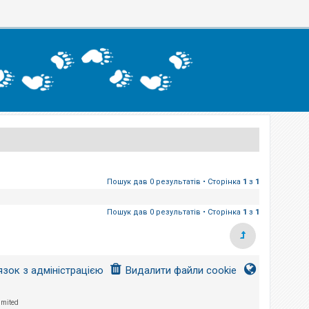
Пошук дав 0 результатів • Сторінка
1
з
1
Пошук дав 0 результатів • Сторінка
1
з
1
язок з адміністрацією
Видалити файли cookie
imited