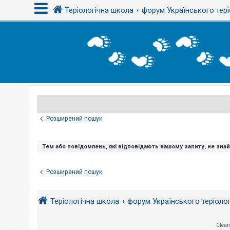
Теріологічна школа
форум Українського тері
В
х
і
д
Р
е
є
Розширений пошук
с
т
р
а
Тем або повідомлень, які відповідають вашому запиту, не зна
ц
і
я
Розширений пошук
Т
Теріологічна школа
форум Українського теріоло
е
м
и
б
Clean