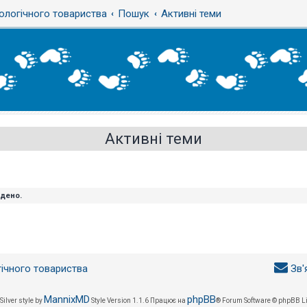
ологічного товариства
Пошук
Активні теми
Активні теми
йдено.
гічного товариства
Зв'
MannixMD
phpBB
Silver style by
Style Version 1.1.6
Працює на
® Forum Software © phpBB L