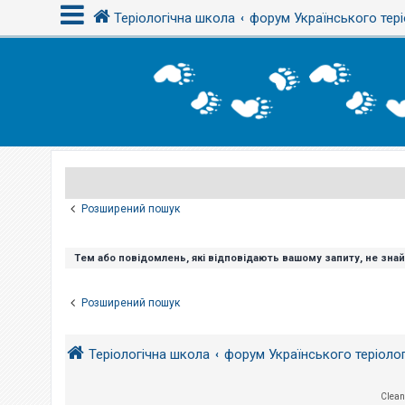
Теріологічна школа
форум Українського тері
В
х
і
д
Р
е
є
Розширений пошук
с
т
р
а
Тем або повідомлень, які відповідають вашому запиту, не зна
ц
і
я
Розширений пошук
Т
Теріологічна школа
форум Українського теріоло
е
м
и
б
Clean