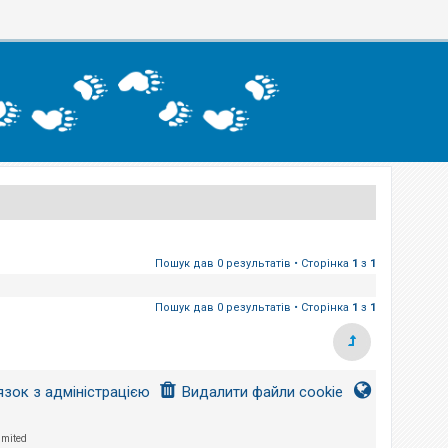
Пошук дав 0 результатів • Сторінка
1
з
1
Пошук дав 0 результатів • Сторінка
1
з
1
язок з адміністрацією
Видалити файли cookie
imited