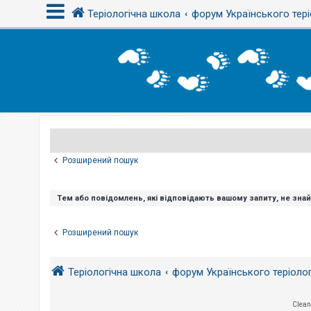
Теріологічна школа
форум Українського тері
В
х
і
д
Р
е
є
Розширений пошук
с
т
р
а
Тем або повідомлень, які відповідають вашому запиту, не зна
ц
і
я
Розширений пошук
Т
Теріологічна школа
форум Українського теріоло
е
м
и
б
Clean