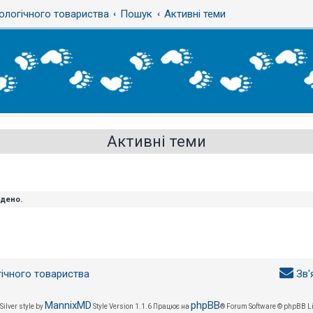
ологічного товариства
Пошук
Активні теми
Активні теми
йдено.
гічного товариства
Зв'
MannixMD
phpBB
Silver style by
Style Version 1.1.6
Працює на
® Forum Software © phpBB L