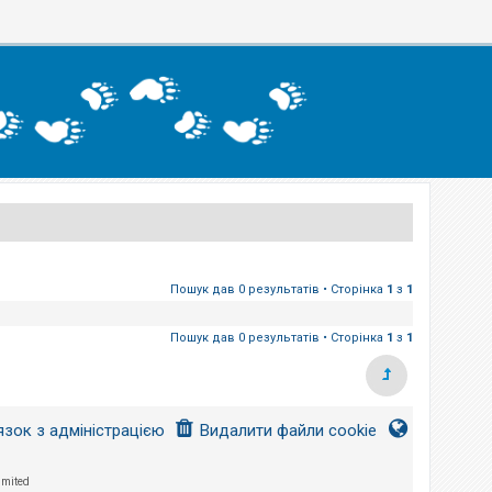
Пошук дав 0 результатів • Сторінка
1
з
1
Пошук дав 0 результатів • Сторінка
1
з
1
язок з адміністрацією
Видалити файли cookie
imited