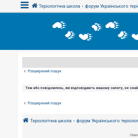
Теріологічна школа
форум Українського тері
В
х
і
д
Р
е
є
Розширений пошук
с
т
р
а
Тем або повідомлень, які відповідають вашому запиту, не зна
ц
і
я
Розширений пошук
Т
Теріологічна школа
форум Українського теріоло
е
м
и
б
Clean