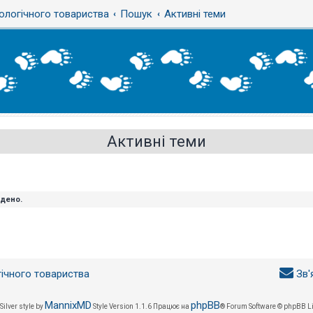
ологічного товариства
Пошук
Активні теми
Активні теми
йдено.
гічного товариства
Зв'
MannixMD
phpBB
Silver style by
Style Version 1.1.6
Працює на
® Forum Software © phpBB L