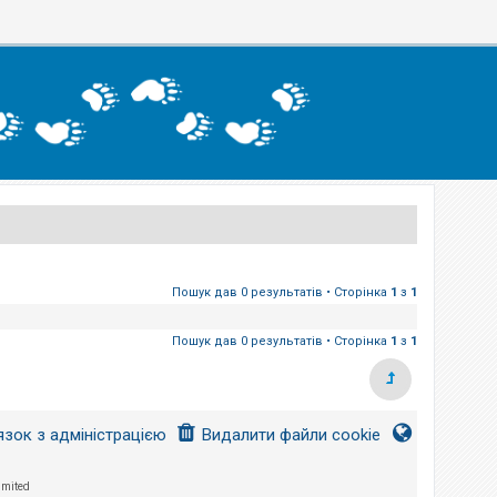
Пошук дав 0 результатів • Сторінка
1
з
1
Пошук дав 0 результатів • Сторінка
1
з
1
язок з адміністрацією
Видалити файли cookie
imited