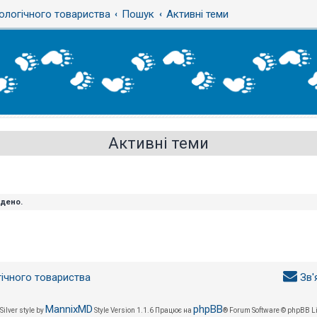
ологічного товариства
Пошук
Активні теми
Активні теми
йдено.
гічного товариства
Зв'
MannixMD
phpBB
Silver style by
Style Version 1.1.6
Працює на
® Forum Software © phpBB L