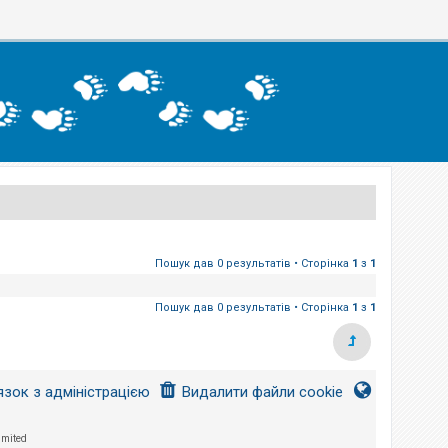
Пошук дав 0 результатів • Сторінка
1
з
1
Пошук дав 0 результатів • Сторінка
1
з
1
язок з адміністрацією
Видалити файли cookie
imited