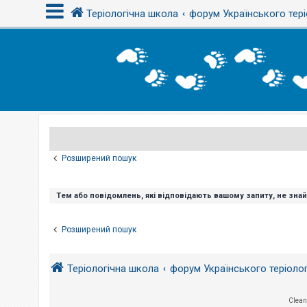
Теріологічна школа
форум Українського тері
В
х
і
д
Р
е
є
Розширений пошук
с
т
р
а
Тем або повідомлень, які відповідають вашому запиту, не зна
ц
і
я
Розширений пошук
Т
Теріологічна школа
форум Українського теріоло
е
м
и
б
Clean