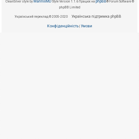
е
MannixMD
phpBB
CleanSilver style by
Style Version 1.1.6
Працює на
® Forum Software ©
з
phpBB Limited
в
і
Українська підтримка phpBB
Український переклад © 2005-2020
д
п
о
Конфіденційність
Умови
|
в
і
д
е
й
А
к
т
и
в
н
і
т
е
м
и
П
о
ш
у