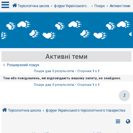
Теріологічна школа
форум Українського теріологічного товариства
Пошук
Активні теми
В
х
і
д
Активні теми
Р
е
Розширений пошук
є
с
Пошук дав 0 результатів • Сторінка
1
з
1
т
Тем або повідомлень, які відповідають вашому запиту, не знайдено.
р
а
Пошук дав 0 результатів • Сторінка
1
з
1
ц
і
я
Теріологічна школа
форум Українського теріологічного товариства
Т
е
м
и
б