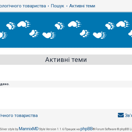
ологічного товариства
Пошук
Активні теми
Активні теми
йдено.
гічного товариства
Зв'
MannixMD
phpBB
Silver style by
Style Version 1.1.6
Працює на
® Forum Software © phpBB L