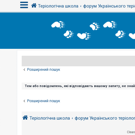
Теріологічна школа
форум Українського тері
В
х
і
д
Р
е
є
Розширений пошук
с
т
р
а
Тем або повідомлень, які відповідають вашому запиту, не зна
ц
і
я
Розширений пошук
Т
Теріологічна школа
форум Українського теріоло
е
м
и
б
Clean