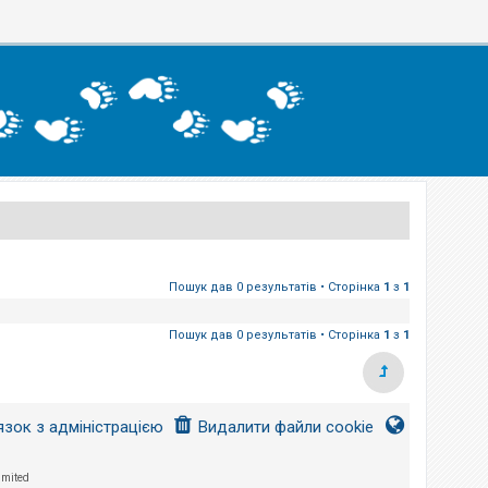
Пошук дав 0 результатів • Сторінка
1
з
1
Пошук дав 0 результатів • Сторінка
1
з
1
язок з адміністрацією
Видалити файли cookie
imited