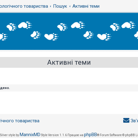
ологічного товариства
Пошук
Активні теми
Активні теми
йдено.
гічного товариства
Зв'
MannixMD
phpBB
Silver style by
Style Version 1.1.6
Працює на
® Forum Software © phpBB L