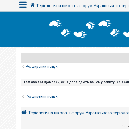
Теріологічна школа
форум Українського тері
В
х
і
д
Р
е
є
Розширений пошук
с
т
р
а
Тем або повідомлень, які відповідають вашому запиту, не зна
ц
і
я
Розширений пошук
Т
Теріологічна школа
форум Українського теріоло
е
м
и
б
Clean