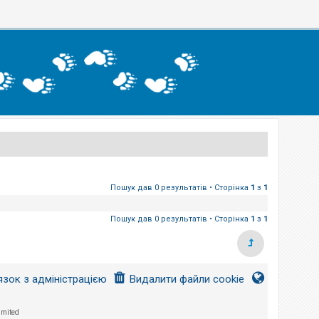
Пошук дав 0 результатів • Сторінка
1
з
1
Пошук дав 0 результатів • Сторінка
1
з
1
язок з адміністрацією
Видалити файли cookie
imited