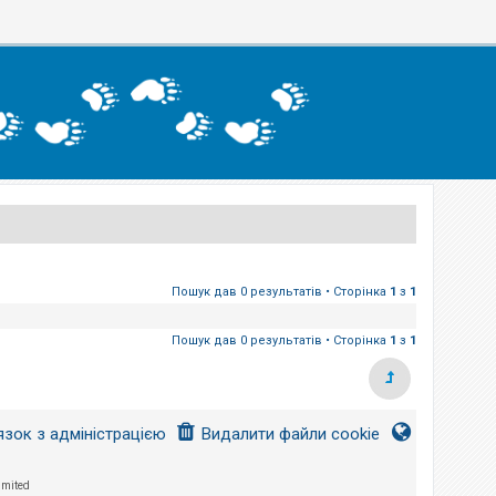
Пошук дав 0 результатів • Сторінка
1
з
1
Пошук дав 0 результатів • Сторінка
1
з
1
язок з адміністрацією
Видалити файли cookie
imited