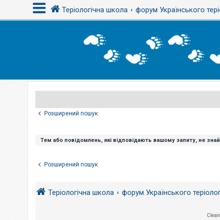
Теріологічна школа
форум Українського тері
В
х
і
д
Р
е
є
Розширений пошук
с
т
р
а
Тем або повідомлень, які відповідають вашому запиту, не зна
ц
і
я
Розширений пошук
Т
Теріологічна школа
форум Українського теріоло
е
м
и
б
Clean