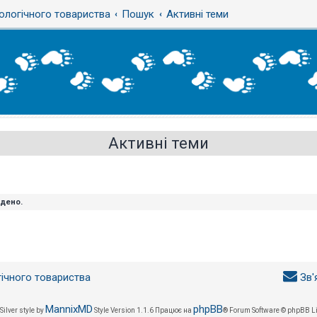
ологічного товариства
Пошук
Активні теми
Активні теми
йдено.
гічного товариства
Зв'
MannixMD
phpBB
Silver style by
Style Version 1.1.6
Працює на
® Forum Software © phpBB L