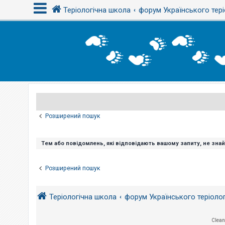
Теріологічна школа
форум Українського тері
В
х
і
д
Р
е
є
Розширений пошук
с
т
р
а
Тем або повідомлень, які відповідають вашому запиту, не зна
ц
і
я
Розширений пошук
Т
Теріологічна школа
форум Українського теріоло
е
м
и
б
Clean