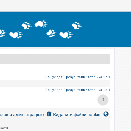
Пошук дав 0 результатів • Сторінка
1
з
1
Пошук дав 0 результатів • Сторінка
1
з
1
язок з адміністрацією
Видалити файли cookie
imited