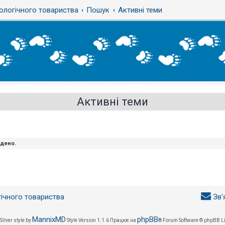
ологічного товариства
Пошук
Активні теми
Активні теми
йдено.
гічного товариства
Зв'
MannixMD
phpBB
Silver style by
Style Version 1.1.6
Працює на
® Forum Software © phpBB L