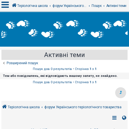
Теріологічна школа
форум Українського теріологічного товариства
Пошук
Активні теми
В
х
і
д
Активні теми
Р
е
Розширений пошук
є
с
Пошук дав 0 результатів • Сторінка
1
з
1
т
Тем або повідомлень, які відповідають вашому запиту, не знайдено.
р
а
Пошук дав 0 результатів • Сторінка
1
з
1
ц
і
я
Теріологічна школа
форум Українського теріологічного товариства
Т
е
м
и
б