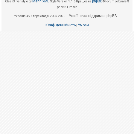
е
MannixMD
phpBB
CleanSilver style by
Style Version 1.1.6
Працює на
® Forum Software ©
з
phpBB Limited
в
і
Українська підтримка phpBB
Український переклад © 2005-2020
д
п
о
Конфіденційність
Умови
|
в
і
д
е
й
А
к
т
и
в
н
і
т
е
м
и
П
о
ш
у