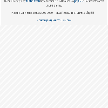
е
MannixMD
phpBB
CleanSilver style by
Style Version 1.1.6
Працює на
® Forum Software ©
з
phpBB Limited
в
і
Українська підтримка phpBB
Український переклад © 2005-2020
д
п
о
Конфіденційність
Умови
|
в
і
д
е
й
А
к
т
и
в
н
і
т
е
м
и
П
о
ш
у