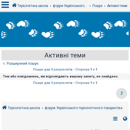
Теріологічна школа
форум Українського теріологічного товариства
Пошук
Активні теми
В
х
і
д
Активні теми
Р
е
Розширений пошук
є
с
Пошук дав 0 результатів • Сторінка
1
з
1
т
Тем або повідомлень, які відповідають вашому запиту, не знайдено.
р
а
Пошук дав 0 результатів • Сторінка
1
з
1
ц
і
я
Теріологічна школа
форум Українського теріологічного товариства
Т
е
м
и
б