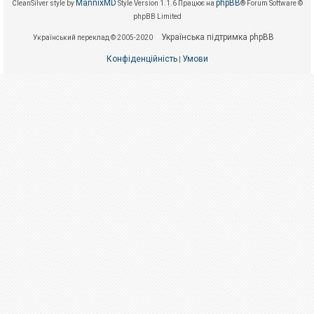
е
MannixMD
phpBB
CleanSilver style by
Style Version 1.1.6
Працює на
® Forum Software ©
з
phpBB Limited
в
і
Українська підтримка phpBB
Український переклад © 2005-2020
д
п
о
Конфіденційність
Умови
|
в
і
д
е
й
А
к
т
и
в
н
і
т
е
м
и
П
о
ш
у