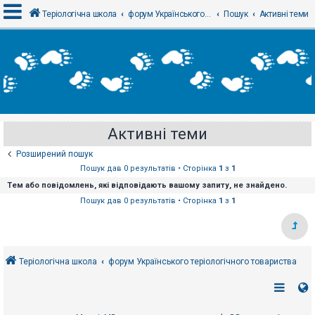
Теріологічна школа
форум Українського теріологічного товариства
Пошук
Активні теми
В
х
і
д
Активні теми
Р
е
Розширений пошук
є
с
Пошук дав 0 результатів • Сторінка
1
з
1
т
Тем або повідомлень, які відповідають вашому запиту, не знайдено.
р
а
Пошук дав 0 результатів • Сторінка
1
з
1
ц
і
я
Теріологічна школа
форум Українського теріологічного товариства
Т
е
м
и
б