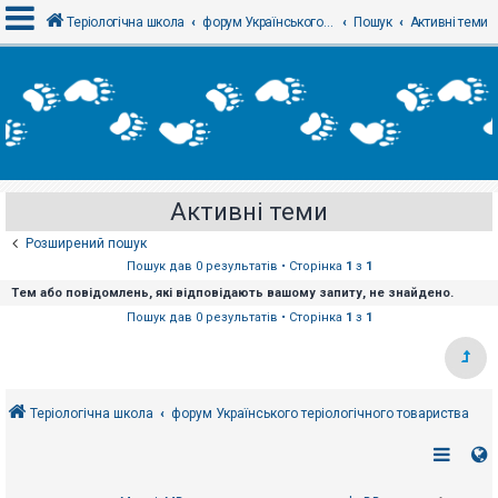
Теріологічна школа
форум Українського теріологічного товариства
Пошук
Активні теми
В
х
і
д
Активні теми
Р
е
Розширений пошук
є
с
Пошук дав 0 результатів • Сторінка
1
з
1
т
Тем або повідомлень, які відповідають вашому запиту, не знайдено.
р
а
Пошук дав 0 результатів • Сторінка
1
з
1
ц
і
я
Теріологічна школа
форум Українського теріологічного товариства
Т
е
м
и
б