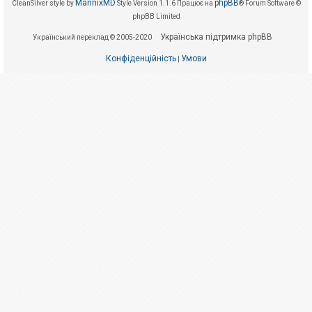
е
MannixMD
phpBB
CleanSilver style by
Style Version 1.1.6
Працює на
® Forum Software ©
з
phpBB Limited
в
і
Українська підтримка phpBB
Український переклад © 2005-2020
д
п
о
Конфіденційність
Умови
|
в
і
д
е
й
А
к
т
и
в
н
і
т
е
м
и
П
о
ш
у