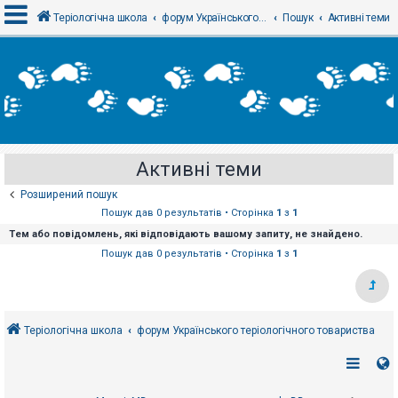
Теріологічна школа
форум Українського теріологічного товариства
Пошук
Активні теми
В
х
і
д
Активні теми
Р
е
Розширений пошук
є
с
Пошук дав 0 результатів • Сторінка
1
з
1
т
Тем або повідомлень, які відповідають вашому запиту, не знайдено.
р
а
Пошук дав 0 результатів • Сторінка
1
з
1
ц
і
я
Теріологічна школа
форум Українського теріологічного товариства
Т
е
м
и
б