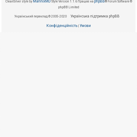
е
MannixMD
phpBB
CleanSilver style by
Style Version 1.1.6
Працює на
® Forum Software ©
з
phpBB Limited
в
і
Українська підтримка phpBB
Український переклад © 2005-2020
д
п
о
Конфіденційність
Умови
|
в
і
д
е
й
А
к
т
и
в
н
і
т
е
м
и
П
о
ш
у