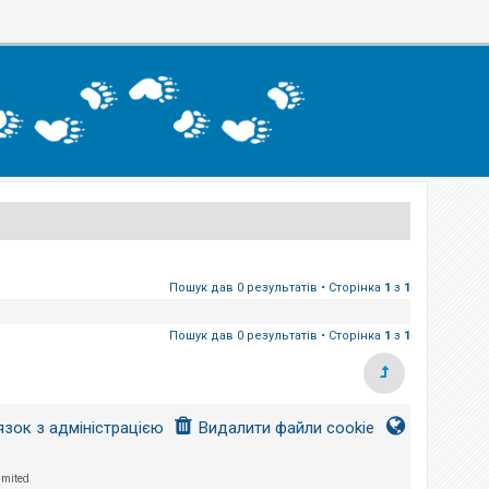
Пошук дав 0 результатів • Сторінка
1
з
1
Пошук дав 0 результатів • Сторінка
1
з
1
язок з адміністрацією
Видалити файли cookie
imited