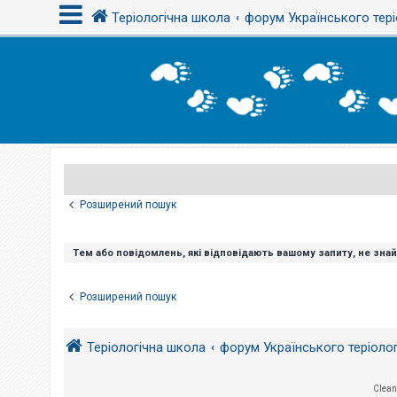
Теріологічна школа
форум Українського тері
В
х
і
д
Р
е
є
Розширений пошук
с
т
р
а
Тем або повідомлень, які відповідають вашому запиту, не зна
ц
і
я
Розширений пошук
Т
Теріологічна школа
форум Українського теріоло
е
м
и
б
Clean