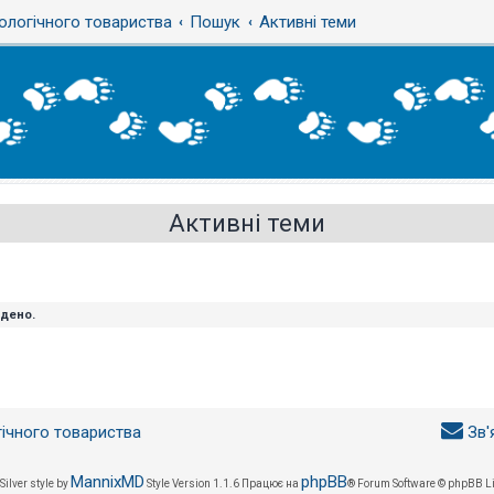
ологічного товариства
Пошук
Активні теми
Активні теми
йдено.
гічного товариства
Зв'
MannixMD
phpBB
Silver style by
Style Version 1.1.6
Працює на
® Forum Software © phpBB L