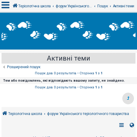
Теріологічна школа
форум Українського теріологічного товариства
Пошук
Активні теми
В
х
і
д
Активні теми
Р
е
Розширений пошук
є
с
Пошук дав 0 результатів • Сторінка
1
з
1
т
Тем або повідомлень, які відповідають вашому запиту, не знайдено.
р
а
Пошук дав 0 результатів • Сторінка
1
з
1
ц
і
я
Теріологічна школа
форум Українського теріологічного товариства
Т
е
м
и
б