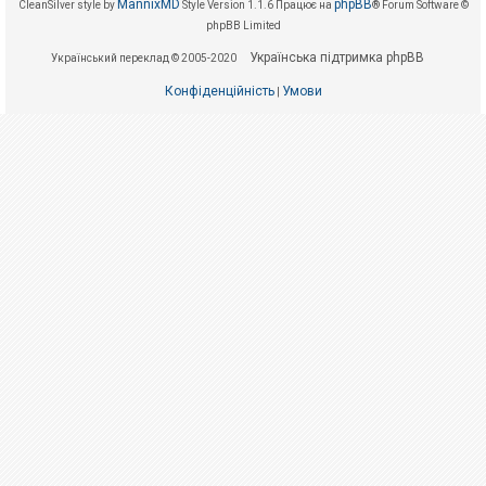
е
MannixMD
phpBB
CleanSilver style by
Style Version 1.1.6
Працює на
® Forum Software ©
з
phpBB Limited
в
і
Українська підтримка phpBB
Український переклад © 2005-2020
д
п
о
Конфіденційність
Умови
|
в
і
д
е
й
А
к
т
и
в
н
і
т
е
м
и
П
о
ш
у