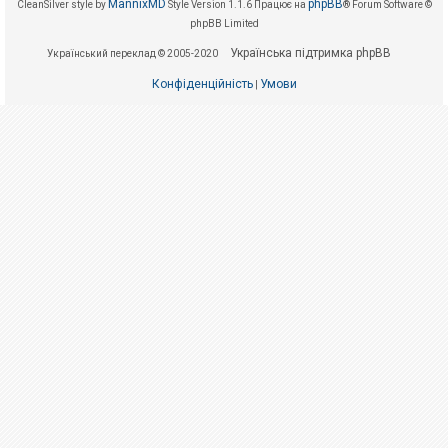
е
MannixMD
phpBB
CleanSilver style by
Style Version 1.1.6
Працює на
® Forum Software ©
з
phpBB Limited
в
і
Українська підтримка phpBB
Український переклад © 2005-2020
д
п
о
Конфіденційність
Умови
|
в
і
д
е
й
А
к
т
и
в
н
і
т
е
м
и
П
о
ш
у