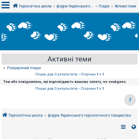
Теріологічна школа
форум Українського теріологічного товариства
Пошук
Активні теми
В
х
і
д
Активні теми
Р
е
Розширений пошук
є
с
Пошук дав 0 результатів • Сторінка
1
з
1
т
Тем або повідомлень, які відповідають вашому запиту, не знайдено.
р
а
Пошук дав 0 результатів • Сторінка
1
з
1
ц
і
я
Теріологічна школа
форум Українського теріологічного товариства
Т
е
м
и
б