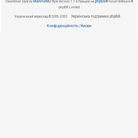
е
MannixMD
phpBB
CleanSilver style by
Style Version 1.1.6
Працює на
® Forum Software ©
з
phpBB Limited
в
і
Українська підтримка phpBB
Український переклад © 2005-2020
д
п
о
Конфіденційність
Умови
|
в
і
д
е
й
А
к
т
и
в
н
і
т
е
м
и
П
о
ш
у