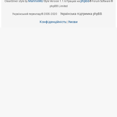
е
MannixMD
phpBB
CleanSilver style by
Style Version 1.1.6
Працює на
® Forum Software ©
з
phpBB Limited
в
і
Українська підтримка phpBB
Український переклад © 2005-2020
д
п
о
Конфіденційність
Умови
|
в
і
д
е
й
А
к
т
и
в
н
і
т
е
м
и
П
о
ш
у