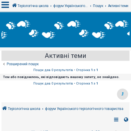
Теріологічна школа
форум Українського теріологічного товариства
Пошук
Активні теми
В
х
і
д
Активні теми
Р
е
Розширений пошук
є
с
Пошук дав 0 результатів • Сторінка
1
з
1
т
Тем або повідомлень, які відповідають вашому запиту, не знайдено.
р
а
Пошук дав 0 результатів • Сторінка
1
з
1
ц
і
я
Теріологічна школа
форум Українського теріологічного товариства
Т
е
м
и
б