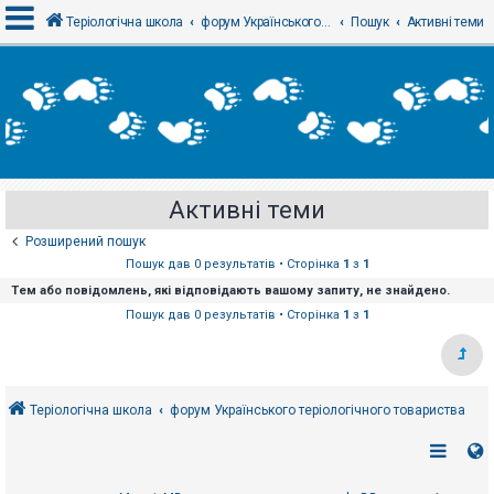
Теріологічна школа
форум Українського теріологічного товариства
Пошук
Активні теми
В
х
і
д
Активні теми
Р
е
Розширений пошук
є
с
Пошук дав 0 результатів • Сторінка
1
з
1
т
Тем або повідомлень, які відповідають вашому запиту, не знайдено.
р
а
Пошук дав 0 результатів • Сторінка
1
з
1
ц
і
я
Теріологічна школа
форум Українського теріологічного товариства
Т
е
м
и
б