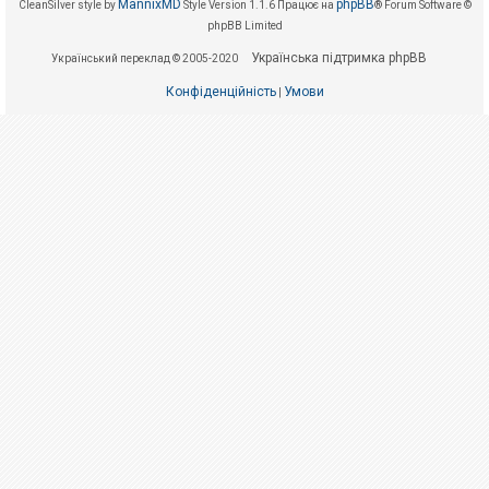
е
MannixMD
phpBB
CleanSilver style by
Style Version 1.1.6
Працює на
® Forum Software ©
з
phpBB Limited
в
і
Українська підтримка phpBB
Український переклад © 2005-2020
д
п
о
Конфіденційність
Умови
|
в
і
д
е
й
А
к
т
и
в
н
і
т
е
м
и
П
о
ш
у