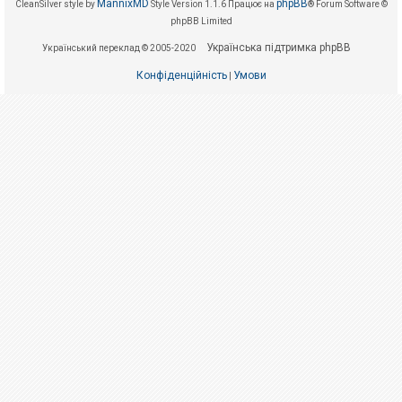
е
MannixMD
phpBB
CleanSilver style by
Style Version 1.1.6
Працює на
® Forum Software ©
з
phpBB Limited
в
і
Українська підтримка phpBB
Український переклад © 2005-2020
д
п
о
Конфіденційність
Умови
|
в
і
д
е
й
А
к
т
и
в
н
і
т
е
м
и
П
о
ш
у