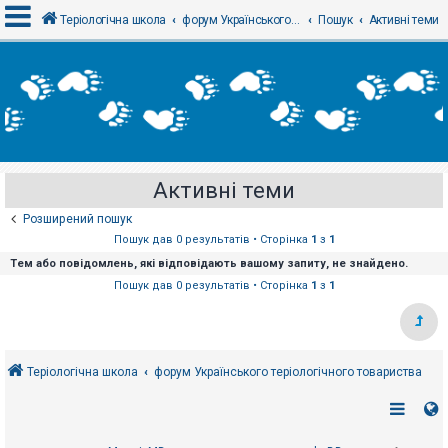
Теріологічна школа
форум Українського теріологічного товариства
Пошук
Активні теми
В
х
і
д
Активні теми
Р
е
Розширений пошук
є
с
Пошук дав 0 результатів • Сторінка
1
з
1
т
Тем або повідомлень, які відповідають вашому запиту, не знайдено.
р
а
Пошук дав 0 результатів • Сторінка
1
з
1
ц
і
я
Теріологічна школа
форум Українського теріологічного товариства
Т
е
м
и
б