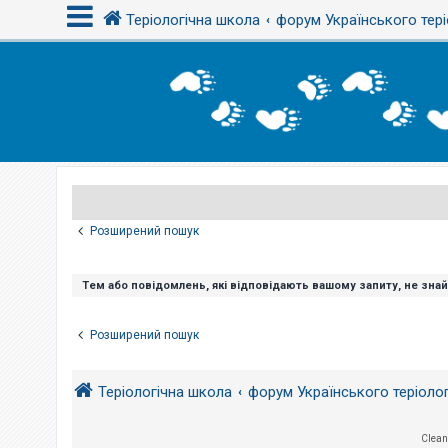
Теріологічна школа
форум Українського тері
В
х
і
д
Р
е
є
Розширений пошук
с
т
р
а
Тем або повідомлень, які відповідають вашому запиту, не зна
ц
і
я
Розширений пошук
Т
Теріологічна школа
форум Українського теріоло
е
м
и
б
Clean