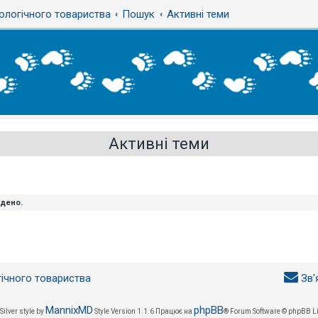
ологічного товариства
Пошук
Активні теми
Активні теми
йдено.
гічного товариства
Зв'
MannixMD
phpBB
Silver style by
Style Version 1.1.6
Працює на
® Forum Software © phpBB L