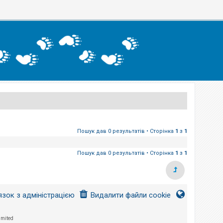
Пошук дав 0 результатів • Сторінка
1
з
1
Пошук дав 0 результатів • Сторінка
1
з
1
язок з адміністрацією
Видалити файли cookie
imited